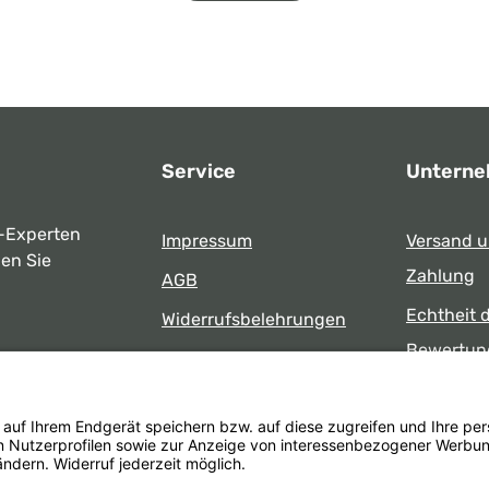
Service
Untern
-Experten
Impressum
Versand 
ben Sie
Zahlung
AGB
Echtheit 
Widerrufsbelehrungen
Bewertun
Datenschutz
uns
Öffnungsz
Barrierefreiheit
Laden
 17:00 Uhr