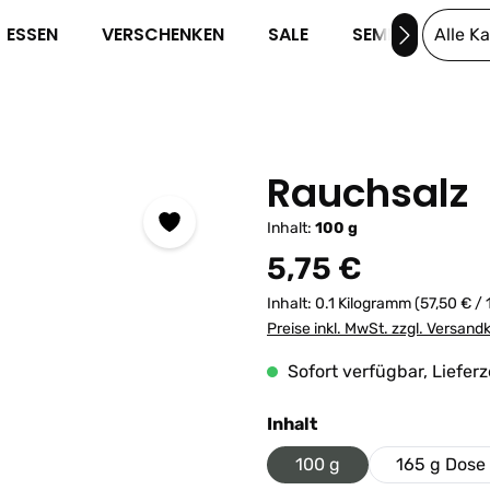
ESSEN
VERSCHENKEN
SALE
SEMINARE
Alle K
Rauchsalz
Inhalt:
100 g
Regulärer Preis:
5,75 €
Inhalt:
0.1 Kilogramm
(57,50 € /
Preise inkl. MwSt. zzgl. Versand
Sofort verfügbar, Lieferz
auswählen
Inhalt
100 g
165 g Dose