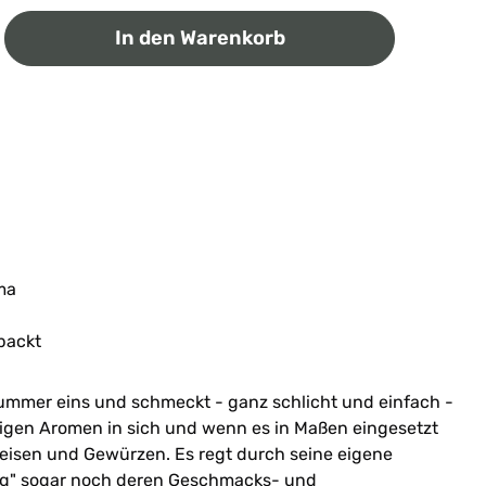
ib den gewünschten Wert ein oder benutz
In den Warenkorb
ma
packt
Nummer eins und schmeckt - ganz schlicht und einfach -
chtigen Aromen in sich und wenn es in Maßen eingesetzt
Speisen und Gewürzen. Es regt durch seine eigene
ig" sogar noch deren Geschmacks- und