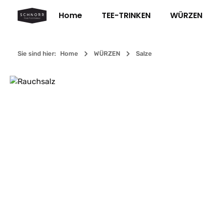
m Hauptinhalt springen
Zur Suche springen
Zur Hauptnavigation springen
Home
TEE-TRINKEN
WÜRZEN
Sie sind hier:
Home
WÜRZEN
Salze
Bildergalerie überspringen