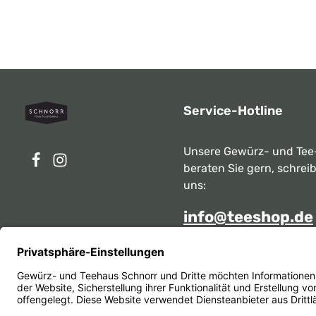
Service-Hotline
Unsere Gewürz- und Tee
beraten Sie gern, schrei
uns:
info@teeshop.de
Alternativ erreichen Sie 
telefonisch
Mo - Sa zwischen 10:00 -
unter:
069 284717