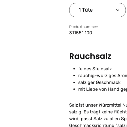
Produkt Anzahl: G
Produktnummer:
311551.100
Rauchsalz
feines Steinsalz
rauchig-würziges Aro
salziger Geschmack
mit Liebe von Hand ge
Salz ist unser Würzmittel 
salzig. Es trägt keine flü
wird, passt Salz zu allen 
Geschmacksrichtung "salz