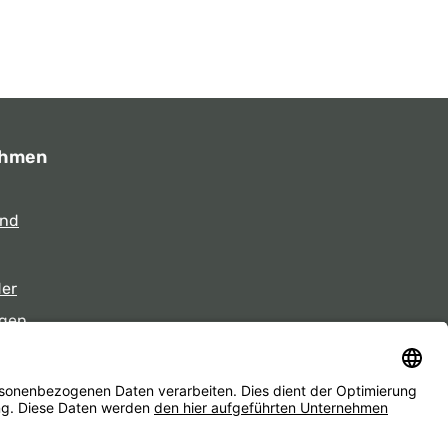
ehmen
und
der
gen
eiten