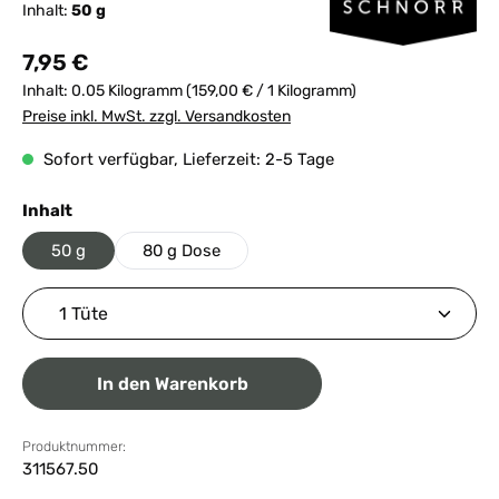
Inhalt:
50 g
Regulärer Preis:
7,95 €
Inhalt:
0.05 Kilogramm
(159,00 € / 1 Kilogramm)
Preise inkl. MwSt. zzgl. Versandkosten
Sofort verfügbar, Lieferzeit: 2-5 Tage
auswählen
Inhalt
50 g
80 g Dose
Produkt Anzahl: Gib den gewünschten Wert ein ode
In den Warenkorb
Produktnummer:
311567.50