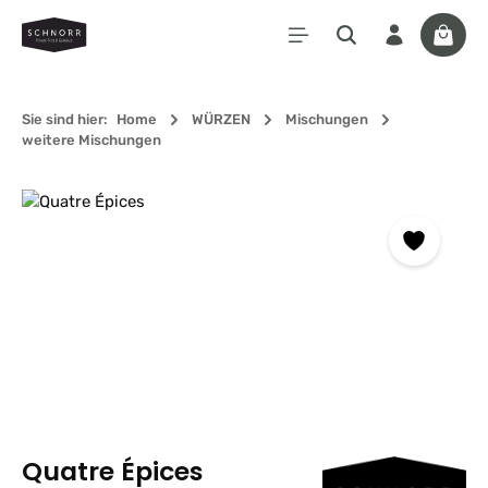
Zum Hauptinhalt springen
Waren
Sie sind hier:
Home
WÜRZEN
Mischungen
weitere Mischungen
Bildergalerie überspringen
Quatre Épices