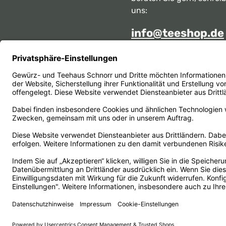
uns:
info@teeshop.de
Alternativ erreichen Sie 
telefonisch
Mo - Sa zwischen 10:00 -
unter:
069 284717
Oder über unser
Kontakt
Vertrag widerrufen