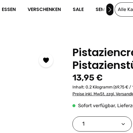
ESSEN
VERSCHENKEN
SALE
SEMINARE
Alle K
Pistazienc
Pistaziens
Regulärer Preis:
13,95 €
Inhalt:
0.2 Kilogramm
(69,75 € /
Preise inkl. MwSt. zzgl. Versand
Sofort verfügbar, Lieferz
Produkt Anzahl: G