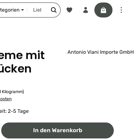
Du hast 0 Produkte auf dem Merkze
Warenkorb enthäl
DIE SCHNORR-STORY
ategorien
reme mit
Antonio Viani Importe GmbH
tücken
 1 Kilogramm)
kosten
eit: 2-5 Tage
ib den gewünschten Wert ein oder benutz
In den Warenkorb