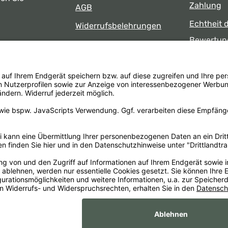
Zahlung
AGB
Echtheit 
Widerrufsbelehrungen
Bewertun
Datenschutz
uns
Öffnungsz
Barrierefreiheit
Laden
 17:00 Uhr
formular
.
Alle Preise inkl. gesetzl. Mehrwertsteuer zzgl.
Versandkosten
un