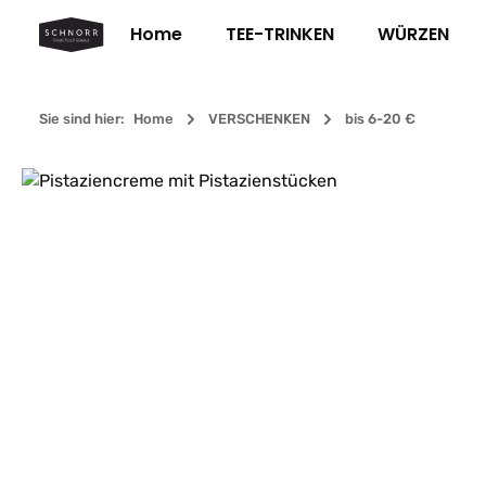
m Hauptinhalt springen
Zur Suche springen
Zur Hauptnavigation springen
Home
TEE-TRINKEN
WÜRZEN
Sie sind hier:
Home
VERSCHENKEN
bis 6-20 €
Bildergalerie überspringen