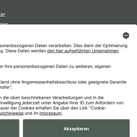
der
gen
eiten
d ggf. Nachnahmegebühren, wenn nicht anders angegeben.