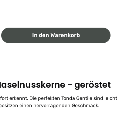
ib den gewünschten Wert ein oder benutz
In den Warenkorb
aselnusskerne - geröstet
fort erkennt. Die perfekten Tonda Gentile sind leicht
 besitzen einen hervorragenden Geschmack.