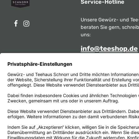
Service-Hotline
Unsere Gewürz- und Tee
beraten Sie gern, schrei
uns:
info@teeshop.de
Alternativ erreichen Sie 
telefonisch
Mo - Sa zwischen 10:00 -
unter:
069 284717
Oder über unser
Kontakt
Vertrag widerrufen