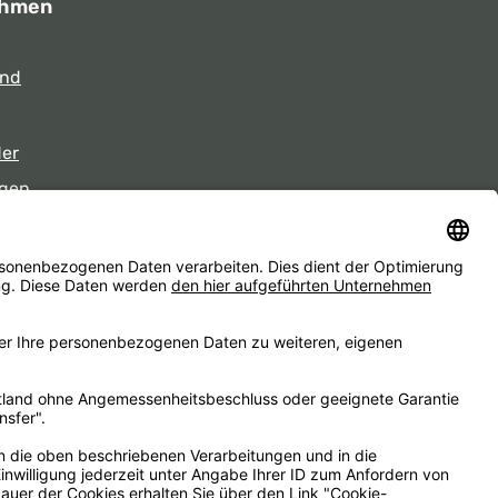
ehmen
und
der
gen
eiten