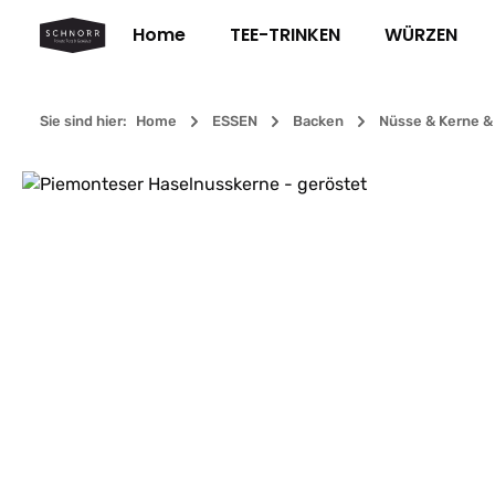
m Hauptinhalt springen
Zur Suche springen
Zur Hauptnavigation springen
Home
TEE-TRINKEN
WÜRZEN
Sie sind hier:
Home
ESSEN
Backen
Nüsse & Kerne 
Bildergalerie überspringen