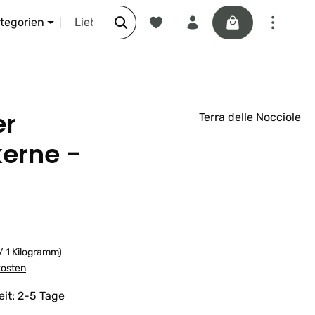
Du hast 0 Produkte auf dem Merkze
Warenkorb enthäl
DIE SCHNORR-STORY
ategorien
er
Terra delle Nocciole
erne -
/ 1 Kilogramm)
kosten
eit: 2-5 Tage