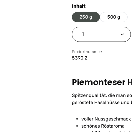
auswählen
Inhalt
250 g
500 g
Produkt Anzahl: G
Produktnummer:
5390.2
Piemonteser H
Spitzenqualität, die man so
geröstete Haselnüsse und
voller Nussgeschmack
schönes Röstaroma