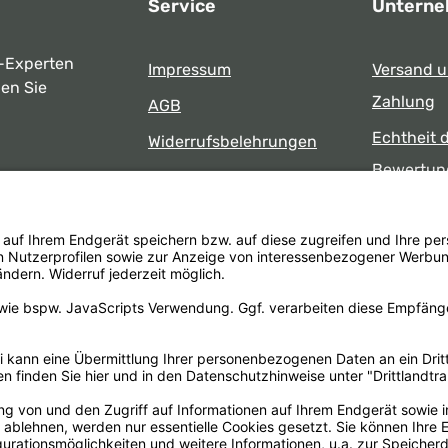
Service
Untern
-Experten
Impressum
Versand 
ben Sie
Zahlung
AGB
Echtheit 
Widerrufsbelehrungen
Bewertun
Datenschutz
uns
Öffnungsz
Barrierefreiheit
Laden
 17:00 Uhr
formular
.