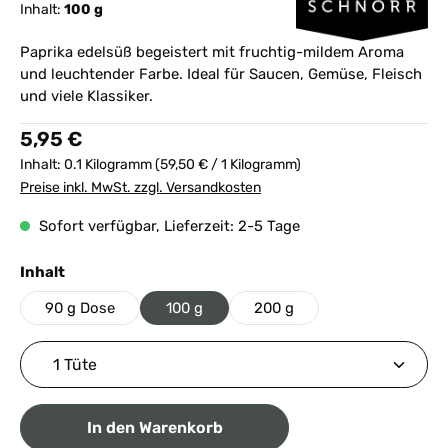
Inhalt:
100 g
Paprika edelsüß begeistert mit fruchtig-mildem Aroma
und leuchtender Farbe. Ideal für Saucen, Gemüse, Fleisch
und viele Klassiker.
Regulärer Preis:
5,95 €
Inhalt:
0.1 Kilogramm
(59,50 € / 1 Kilogramm)
Preise inkl. MwSt. zzgl. Versandkosten
Sofort verfügbar, Lieferzeit: 2-5 Tage
auswählen
Inhalt
90 g Dose
100 g
200 g
Produkt Anzahl: Gib den gewünschten Wert ein ode
In den Warenkorb