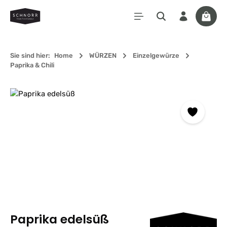
Zum Hauptinhalt springen
Waren
Sie sind hier:
Home
WÜRZEN
Einzelgewürze
Paprika & Chili
Bildergalerie überspringen
Paprika edelsüß