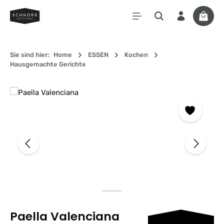
Zum Hauptinhalt springen
Waren
Sie sind hier:
Home
ESSEN
Kochen
Hausgemachte Gerichte
Bildergalerie überspringen
Paella Valenciana