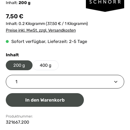
Inhalt:
200 g
Regulärer Preis:
7,50 €
Inhalt:
0.2 Kilogramm
(37,50 € / 1 Kilogramm)
Preise inkl. MwSt. zzgl. Versandkosten
Sofort verfügbar, Lieferzeit: 2-5 Tage
auswählen
Inhalt
200 g
400 g
Produkt Anzahl: Gib den gewünschten Wert ein ode
In den Warenkorb
Produktnummer:
321667.200