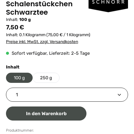
Schalenstückchen
Schwarztee
Inhalt:
100 g
Regulärer Preis:
7,50 €
Inhalt:
0.1 Kilogramm
(75,00 € / 1 Kilogramm)
Preise inkl. MwSt. zzgl. Versandkosten
Sofort verfügbar, Lieferzeit: 2-5 Tage
auswählen
Inhalt
100 g
250 g
Produkt Anzahl: Gib den gewünschten Wert ein ode
In den Warenkorb
Produktnummer: