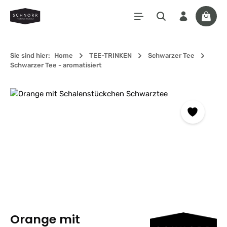
Zum Hauptinhalt springen
Waren
Sie sind hier:
Home
TEE-TRINKEN
Schwarzer Tee
Schwarzer Tee - aromatisiert
Bildergalerie überspringen
Orange mit