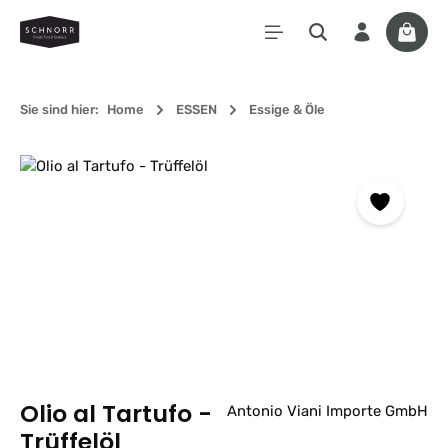
Zum Hauptinhalt springen
Waren
Sie sind hier:
Home
ESSEN
Essige & Öle
Bildergalerie überspringen
Olio al Tartufo -
Antonio Viani Importe GmbH
Trüffelöl