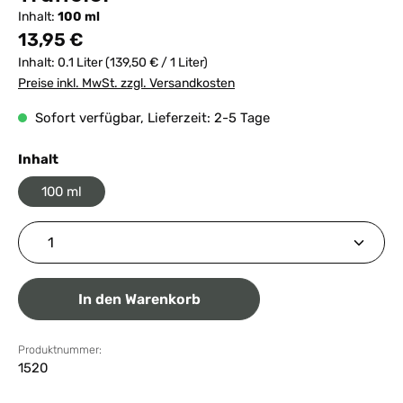
Inhalt:
100 ml
Regulärer Preis:
13,95 €
Inhalt:
0.1 Liter
(139,50 € / 1 Liter)
Preise inkl. MwSt. zzgl. Versandkosten
Sofort verfügbar, Lieferzeit: 2-5 Tage
auswählen
Inhalt
100 ml
Produkt Anzahl: Gib den gewünschten Wert ein ode
In den Warenkorb
Produktnummer:
1520