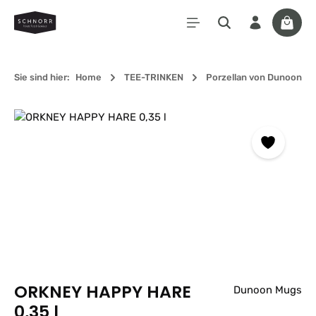
Zum Hauptinhalt springen
Waren
Sie sind hier:
Home
TEE-TRINKEN
Porzellan von Dunoon
Bildergalerie überspringen
ORKNEY HAPPY HARE
Dunoon Mugs
0,35 l