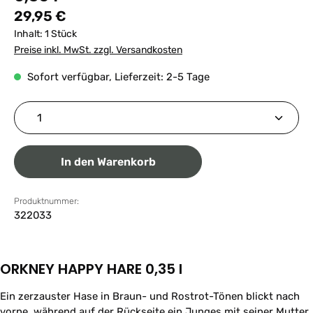
Regulärer Preis:
29,95 €
Inhalt:
1 Stück
Preise inkl. MwSt. zzgl. Versandkosten
Sofort verfügbar, Lieferzeit: 2-5 Tage
Produkt Anzahl: Gib den gewünschten Wert ein ode
In den Warenkorb
Produktnummer:
322033
ORKNEY HAPPY HARE 0,35 l
Ein zerzauster Hase in Braun- und Rostrot-Tönen blickt nach
vorne, während auf der Rückseite ein Junges mit seiner Mutter