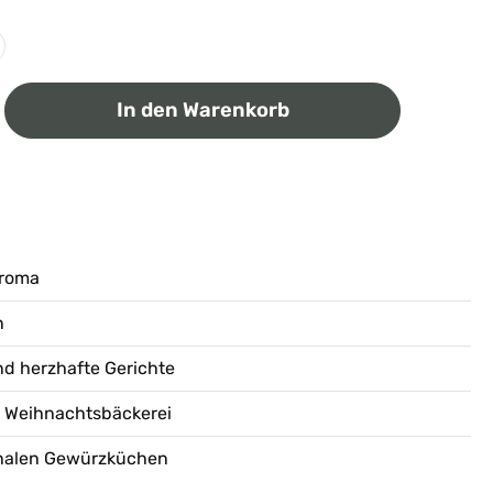
ib den gewünschten Wert ein oder benutz
In den Warenkorb
Aroma
n
und herzhafte Gerichte
r Weihnachtsbäckerei
ionalen Gewürzküchen