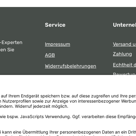
Service
Untern
-Experten
Impressum
Versand 
ben Sie
Zahlung
AGB
Echtheit 
Widerrufsbelehrungen
Bewertun
Datenschutz
uns
Öffnungsz
Barrierefreiheit
Laden
 17:00 Uhr
formular
.