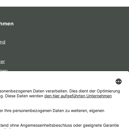
ehmen
und
der
gen
eiten