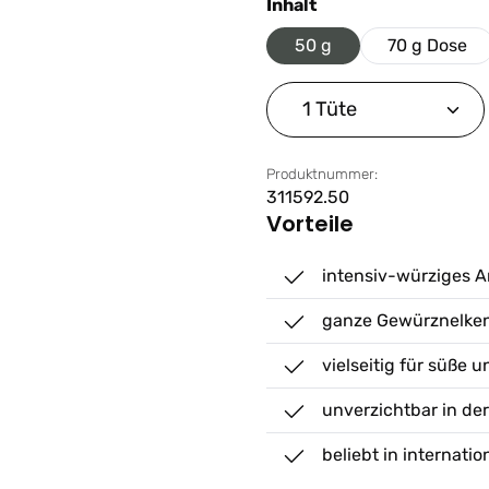
auswählen
Inhalt
50 g
70 g Dose
Produkt Anzahl: G
Produktnummer:
311592.50
Vorteile
intensiv-würziges 
ganze Gewürznelke
vielseitig für süße 
unverzichtbar in de
beliebt in internat