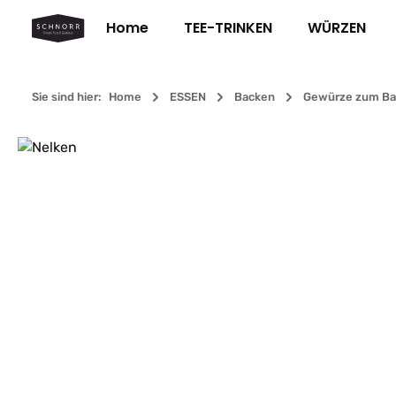
m Hauptinhalt springen
Zur Suche springen
Zur Hauptnavigation springen
Home
TEE-TRINKEN
WÜRZEN
Sie sind hier:
Home
ESSEN
Backen
Gewürze zum Ba
Bildergalerie überspringen