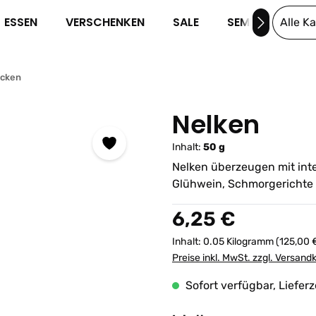
ESSEN
VERSCHENKEN
SALE
SEMINARE
Alle K
cken
Nelken
Inhalt:
50 g
Nelken überzeugen mit int
Glühwein, Schmorgerichte 
Regulärer Preis:
6,25 €
Inhalt:
0.05 Kilogramm
(125,00 
Preise inkl. MwSt. zzgl. Versand
Sofort verfügbar, Lieferz