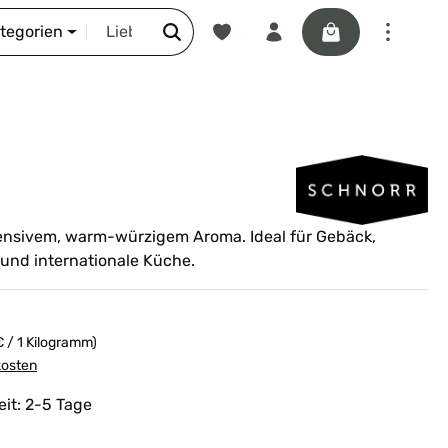
Du hast 0 Produkte auf dem Merkze
Warenkorb enthäl
DIE SCHNORR-STORY
ategorien
ensivem, warm-würzigem Aroma. Ideal für Gebäck,
und internationale Küche.
€ / 1 Kilogramm)
kosten
eit: 2-5 Tage