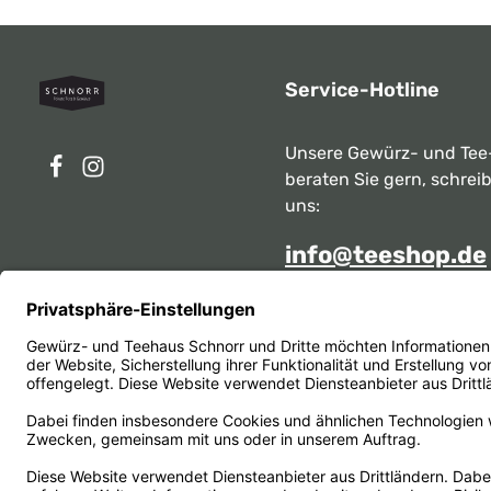
Service-Hotline
Unsere Gewürz- und Tee
beraten Sie gern, schrei
uns:
info@teeshop.de
Alternativ erreichen Sie 
telefonisch
Mo - Sa zwischen 10:00 -
unter:
069 284717
Oder über unser
Kontakt