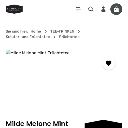
Zum Hauptinhalt springen
Waren
Sie sind hier:
Home
TEE-TRINKEN
Kräuter- und Früchtetee
Früchtetee
Bildergalerie überspringen
Milde Melone Mint