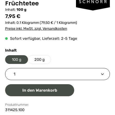
Früchtetee
Inhalt:
100 g
Regulärer Preis:
7,95 €
Inhalt:
0.1 Kilogramm
(79,50 € / 1 Kilogramm)
Preise inkl. MwSt. zzgl. Versandkosten
Sofort verfügbar, Lieferzeit: 2-5 Tage
auswählen
Inhalt
100 g
200 g
Produkt Anzahl: Gib den gewünschten Wert ein ode
In den Warenkorb
Produktnummer:
311425.100