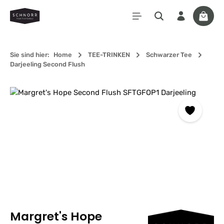
Zum Hauptinhalt springen
Waren
Sie sind hier:
Home
TEE-TRINKEN
Schwarzer Tee
Darjeeling Second Flush
Bildergalerie überspringen
Margret's Hope