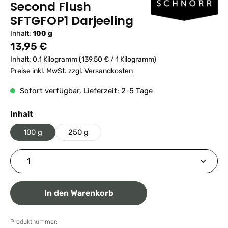
Second Flush
SFTGFOP1 Darjeeling
Inhalt:
100 g
Regulärer Preis:
13,95 €
Inhalt:
0.1 Kilogramm
(139,50 € / 1 Kilogramm)
Preise inkl. MwSt. zzgl. Versandkosten
Sofort verfügbar, Lieferzeit: 2-5 Tage
auswählen
Inhalt
100 g
250 g
Produkt Anzahl: Gib den gewünschten Wert ein ode
In den Warenkorb
Produktnummer: