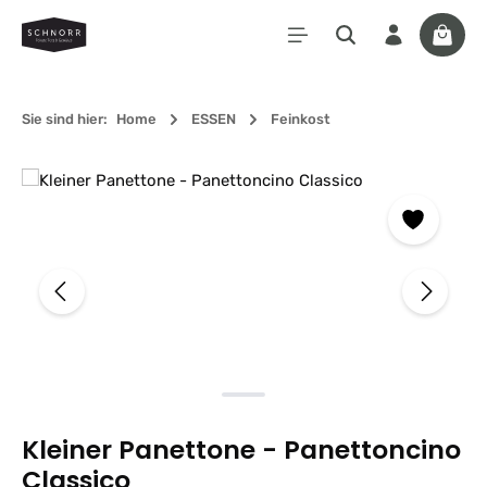
Zum Hauptinhalt springen
Waren
Sie sind hier:
Home
ESSEN
Feinkost
Bildergalerie überspringen
Kleiner Panettone - Panettoncino
Classico