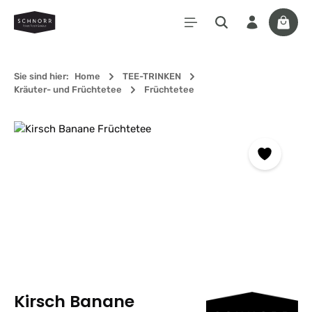
Zum Hauptinhalt springen
Waren
Sie sind hier:
Home
TEE-TRINKEN
Kräuter- und Früchtetee
Früchtetee
Bildergalerie überspringen
Kirsch Banane