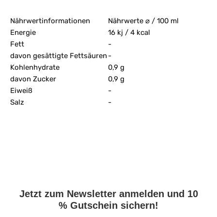
Nährwertinformationen
Nährwerte ⌀ / 100 ml
Energie
16 kj / 4 kcal
Fett
-
davon gesättigte Fettsäuren
-
Kohlenhydrate
0,9 g
davon Zucker
0,9 g
Eiweiß
-
Salz
-
Jetzt zum Newsletter anmelden und 10
% Gutschein sichern!