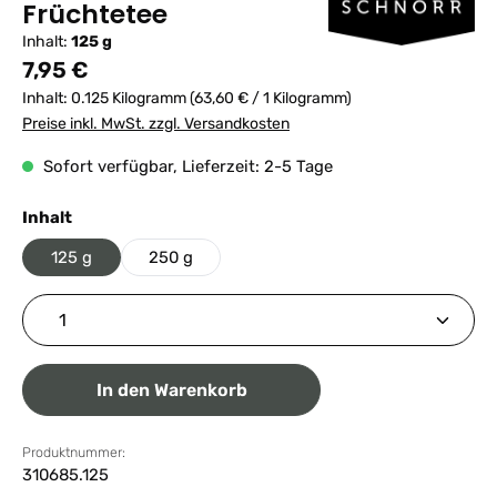
Früchtetee
Inhalt:
125 g
Regulärer Preis:
7,95 €
Inhalt:
0.125 Kilogramm
(63,60 € / 1 Kilogramm)
Preise inkl. MwSt. zzgl. Versandkosten
Sofort verfügbar, Lieferzeit: 2-5 Tage
auswählen
Inhalt
125 g
250 g
Produkt Anzahl: Gib den gewünschten Wert ein ode
In den Warenkorb
Produktnummer:
310685.125