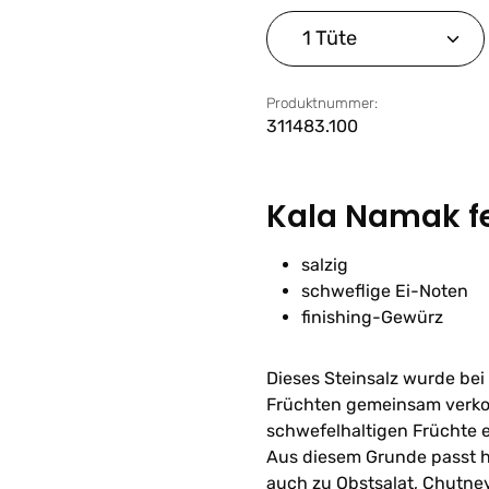
Produkt Anzahl: G
Produktnummer:
311483.100
Kala Namak f
salzig
schweflige Ei-Noten
finishing-Gewürz
Dieses Steinsalz wurde bei
Früchten gemeinsam verko
schwefelhaltigen Früchte e
Aus diesem Grunde passt h
auch zu Obstsalat, Chutne