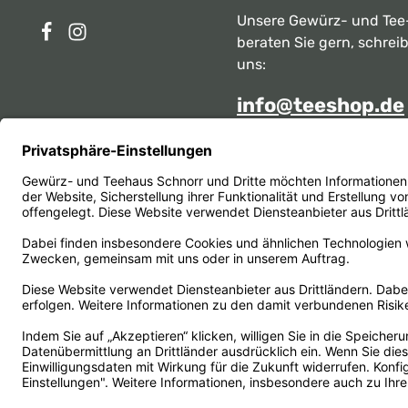
Unsere Gewürz- und Tee
beraten Sie gern, schrei
uns:
info@teeshop.de
Alternativ erreichen Sie 
telefonisch
Mo - Sa zwischen 10:00 -
unter:
069 284717
Oder über unser
Kontakt
Vertrag widerrufen