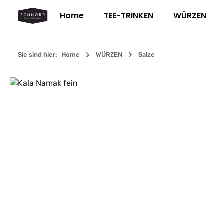
m Hauptinhalt springen
Zur Suche springen
Zur Hauptnavigation springen
Home
TEE-TRINKEN
WÜRZEN
Sie sind hier:
Home
WÜRZEN
Salze
Bildergalerie überspringen