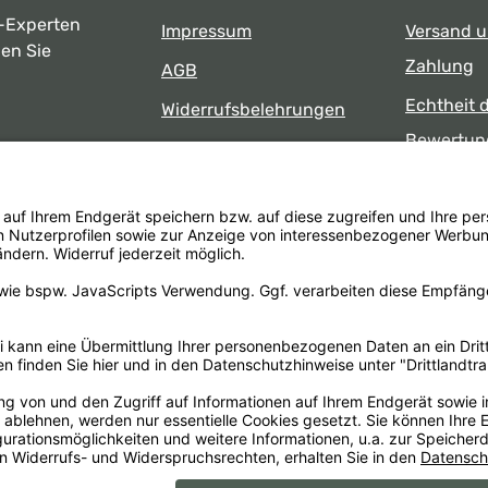
-Experten
Impressum
Versand 
ben Sie
Zahlung
AGB
Echtheit 
Widerrufsbelehrungen
Bewertun
Datenschutz
uns
Öffnungsz
Barrierefreiheit
Laden
 17:00 Uhr
formular
.