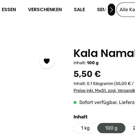
ESSEN
VERSCHENKEN
SALE
SEMINARE
Alle K
Kala Namak
Inhalt:
100 g
Regulärer Preis:
5,50 €
Inhalt:
0.1 Kilogramm
(55,00 € /
Preise inkl. MwSt. zzgl. Versand
Sofort verfügbar, Lieferz
auswählen
Inhalt
1 kg
100 g