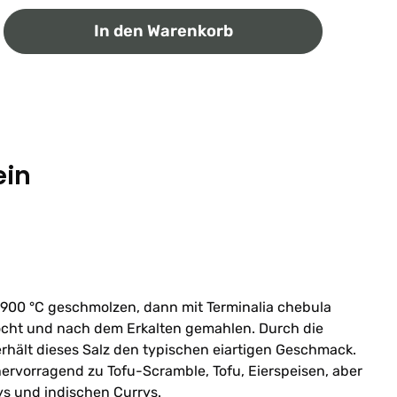
ib den gewünschten Wert ein oder benutz
In den Warenkorb
ein
 900 °C geschmolzen, dann mit Terminalia chebula
cht und nach dem Erkalten gemahlen. Durch die
rhält dieses Salz den typischen eiartigen Geschmack.
ervorragend zu Tofu-Scramble, Tofu, Eierspeisen, aber
ys und indischen Currys.