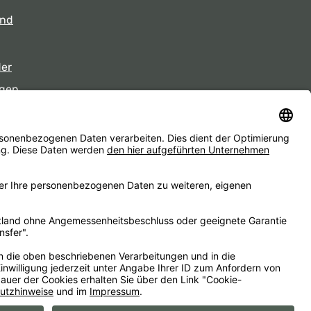
und
der
gen
eiten