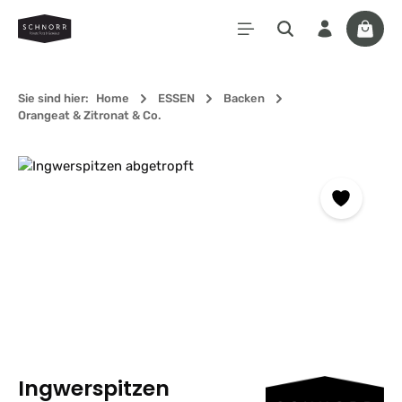
Zum Hauptinhalt springen
Waren
Sie sind hier:
Home
ESSEN
Backen
Orangeat & Zitronat & Co.
Bildergalerie überspringen
Ingwerspitzen