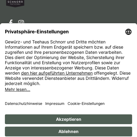
Service-Hotline
Service
Unternehmen
Alle Preise inkl. gesetzl. Mehrwertsteuer zzgl.
Versandkosten
und ggf. Nachnahmegebühren, wenn nicht
anders angegeben.
Impressum
AGB
Widerrufsbelehrungen
Datenschutz
Barrierefreiheit
© 1956 - 2026 Gewürz- und Teehaus Schnorr - with
by