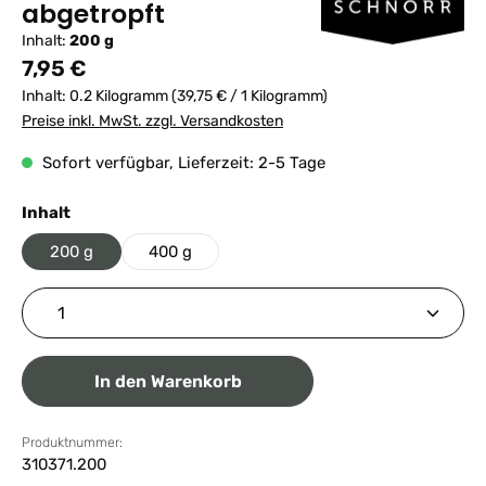
abgetropft
Inhalt:
200 g
Regulärer Preis:
7,95 €
Inhalt:
0.2 Kilogramm
(39,75 € / 1 Kilogramm)
Preise inkl. MwSt. zzgl. Versandkosten
Sofort verfügbar, Lieferzeit: 2-5 Tage
auswählen
Inhalt
200 g
400 g
Produkt Anzahl: Gib den gewünschten Wert ein ode
In den Warenkorb
Produktnummer:
310371.200