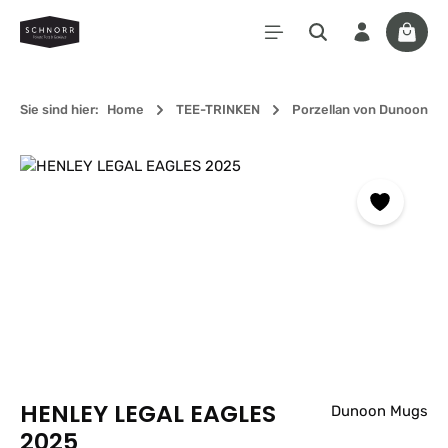
Zum Hauptinhalt springen
Waren
Sie sind hier:
Home
TEE-TRINKEN
Porzellan von Dunoon
Bildergalerie überspringen
HENLEY LEGAL EAGLES
Dunoon Mugs
2025