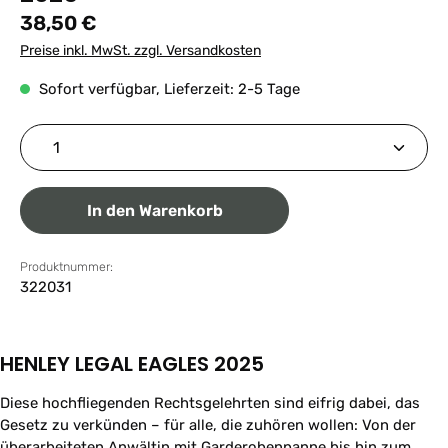
Regulärer Preis:
38,50 €
Preise inkl. MwSt. zzgl. Versandkosten
Sofort verfügbar, Lieferzeit: 2-5 Tage
Produkt Anzahl: Gib den gewünschten Wert ein ode
In den Warenkorb
Produktnummer:
322031
HENLEY LEGAL EAGLES 2025
Diese hochfliegenden Rechtsgelehrten sind eifrig dabei, das
Gesetz zu verkünden – für alle, die zuhören wollen: Von der
überarbeiteten Anwältin mit Garderobenpanne bis hin zum