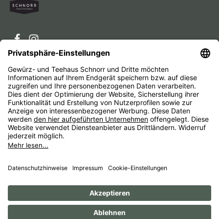
Service-Hotline
Service
Unternehmen
Alle Preise inkl. gesetzl. Mehrwertsteuer zzgl.
Versandkosten
und ggf. Nachnahmegebühren, wenn nicht
anders angegeben.
Impressum
AGB
Widerrufsbelehrungen
Datenschutz
Barrierefreiheit
© 1956 - 2026 Gewürz- und Teehaus Schnorr - with
by