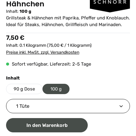
Hähnchen
Inhalt:
100 g
Grillsteak & Hähnchen mit Paprika, Pfeffer und Knoblauch.
Ideal für Steaks, Hähnchen, Grillfleisch und Marinaden.
Regulärer Preis:
7,50 €
Inhalt:
0.1 Kilogramm
(75,00 € / 1 Kilogramm)
Preise inkl. MwSt. zzgl. Versandkosten
Sofort verfügbar, Lieferzeit: 2-5 Tage
auswählen
Inhalt
90 g Dose
100 g
Produkt Anzahl: Gib den gewünschten Wert ein ode
In den Warenkorb