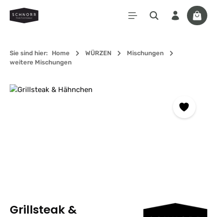
Zum Hauptinhalt springen
Waren
Sie sind hier:
Home
WÜRZEN
Mischungen
weitere Mischungen
Bildergalerie überspringen
Grillsteak &