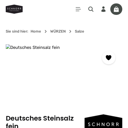
Zum Hauptinhalt springen
Waren
Sie sind hier:
Home
WÜRZEN
Salze
Bildergalerie überspringen
Deutsches Steinsalz
fein