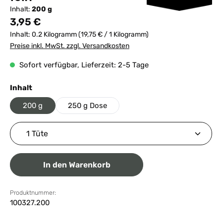
Inhalt:
200 g
Regulärer Preis:
3,95 €
Inhalt:
0.2 Kilogramm
(19,75 € / 1 Kilogramm)
Preise inkl. MwSt. zzgl. Versandkosten
Sofort verfügbar, Lieferzeit: 2-5 Tage
auswählen
Inhalt
200 g
250 g Dose
Produkt Anzahl: Gib den gewünschten Wert ein ode
In den Warenkorb
Produktnummer:
100327.200