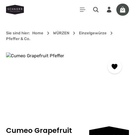
Zum Hauptinhalt springen
Waren
Sie sind hier:
Home
WÜRZEN
Einzelgewürze
Pfeffer & Co.
Bildergalerie überspringen
Cumeo Grapefruit