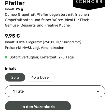
Pfeffer
Inhalt:
25 g
Cumeo Grapefruit Pfeffer begeistert mit frischen
Grapefruitnoten und feiner Würze. Ideal für Fisch,
Gemüse, Desserts und kreative Küche.
Regulärer Preis:
9,95 €
Inhalt:
0.025 Kilogramm
(398,00 € / 1 Kilogramm)
Preise inkl. MwSt. zzgl. Versandkosten
Sofort verfügbar, Lieferzeit: 2-5 Tage
auswählen
Inhalt
25 g
45 g Dose
Produkt Anzahl: Gib den gewünschten Wert ein ode
In den Warenkorb