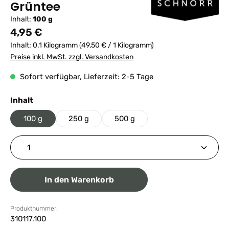
Grüntee
Inhalt:
100 g
Regulärer Preis:
4,95 €
Inhalt:
0.1 Kilogramm
(49,50 € / 1 Kilogramm)
Preise inkl. MwSt. zzgl. Versandkosten
Sofort verfügbar, Lieferzeit: 2-5 Tage
auswählen
Inhalt
100 g
250 g
500 g
Produkt Anzahl: Gib den gewünschten Wert ein ode
In den Warenkorb
Produktnummer:
310117.100