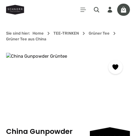
Zum Hauptinhalt springen
Waren
Sie sind hier:
Home
TEE-TRINKEN
Grüner Tee
Grüner Tee aus China
Bildergalerie überspringen
China Gunpowder