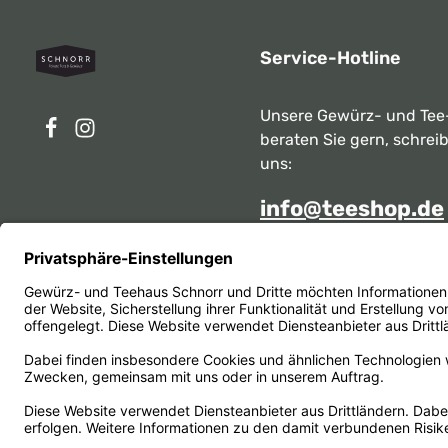
Service-Hotline
Unsere Gewürz- und Tee
beraten Sie gern, schrei
uns:
info@teeshop.de
Alternativ erreichen Sie 
telefonisch
Mo - Sa zwischen 10:00 -
unter:
069 284717
Oder über unser
Kontakt