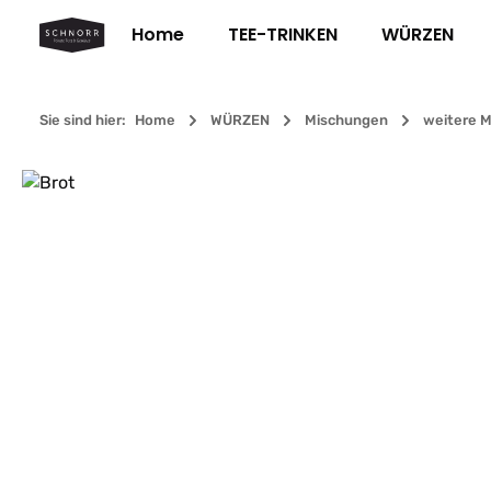
m Hauptinhalt springen
Zur Suche springen
Zur Hauptnavigation springen
Home
TEE-TRINKEN
WÜRZEN
Sie sind hier:
Home
WÜRZEN
Mischungen
weitere 
Bildergalerie überspringen