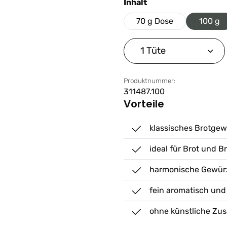
auswählen
Inhalt
70 g Dose
100 g
Produkt Anzahl: G
Produktnummer:
311487.100
Vorteile
klassisches Brotge
ideal für Brot und B
harmonische Gewür
fein aromatisch und
ohne künstliche Zus