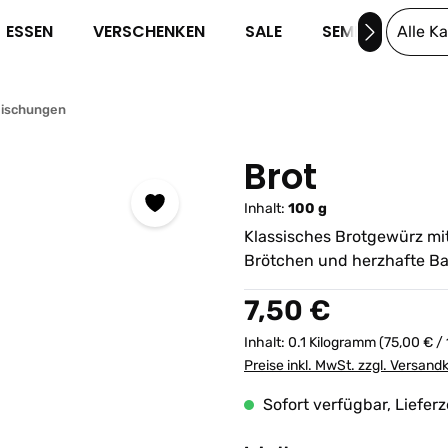
ESSEN
VERSCHENKEN
SALE
SEMINARE
Alle K
Mischungen
Brot
Inhalt:
100 g
Klassisches Brotgewürz mit
Brötchen und herzhafte B
Regulärer Preis:
7,50 €
Inhalt:
0.1 Kilogramm
(75,00 € /
Preise inkl. MwSt. zzgl. Versand
Sofort verfügbar, Lieferz