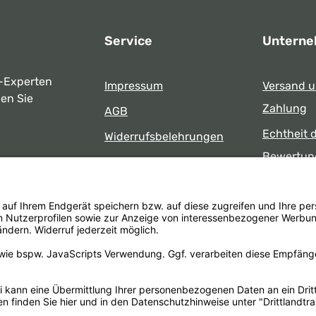
Service
Untern
-Experten
Impressum
Versand 
ben Sie
Zahlung
AGB
Echtheit 
Widerrufsbelehrungen
Bewertun
Datenschutz
uns
Öffnungsz
Barrierefreiheit
Laden
 17:00 Uhr
formular
.