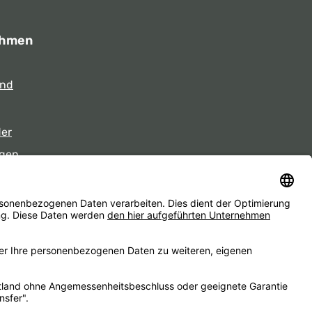
ehmen
und
der
gen
eiten