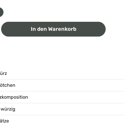
ib den gewünschten Wert ein oder benutz
In den Warenkorb
würz
rötchen
zkomposition
 würzig
ätze