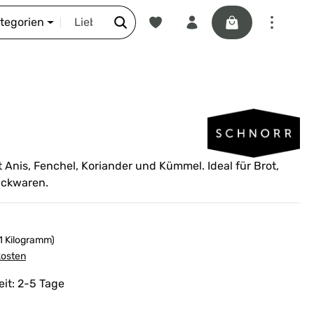
Du hast 0 Produkte auf dem Merkze
Warenkorb enthäl
DIE SCHNORR-STORY
ategorien
 Anis, Fenchel, Koriander und Kümmel. Ideal für Brot,
ackwaren.
 1 Kilogramm)
kosten
eit: 2-5 Tage