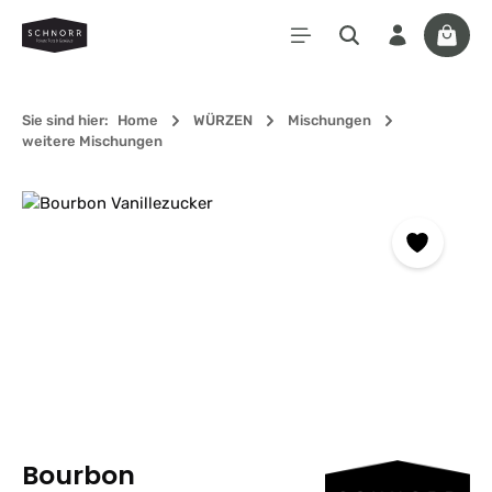
Zum Hauptinhalt springen
Waren
Sie sind hier:
Home
WÜRZEN
Mischungen
weitere Mischungen
Bildergalerie überspringen
Bourbon