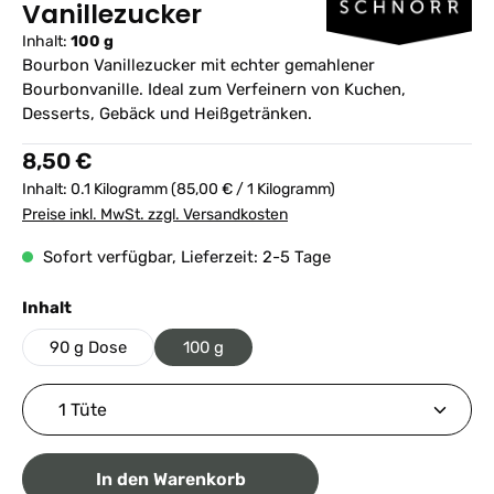
Vanillezucker
Inhalt:
100 g
Bourbon Vanillezucker mit echter gemahlener
Bourbonvanille. Ideal zum Verfeinern von Kuchen,
Desserts, Gebäck und Heißgetränken.
Regulärer Preis:
8,50 €
Inhalt:
0.1 Kilogramm
(85,00 € / 1 Kilogramm)
Preise inkl. MwSt. zzgl. Versandkosten
Sofort verfügbar, Lieferzeit: 2-5 Tage
auswählen
Inhalt
90 g Dose
100 g
Produkt Anzahl: Gib den gewünschten Wert ein ode
In den Warenkorb