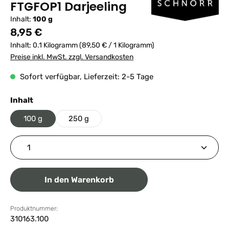
FTGFOP1 Darjeeling
Inhalt:
100 g
Regulärer Preis:
8,95 €
Inhalt:
0.1 Kilogramm
(89,50 € / 1 Kilogramm)
Preise inkl. MwSt. zzgl. Versandkosten
Sofort verfügbar, Lieferzeit: 2-5 Tage
auswählen
Inhalt
100 g
250 g
Produkt Anzahl: Gib den gewünschten Wert ein ode
In den Warenkorb
Produktnummer:
310163.100