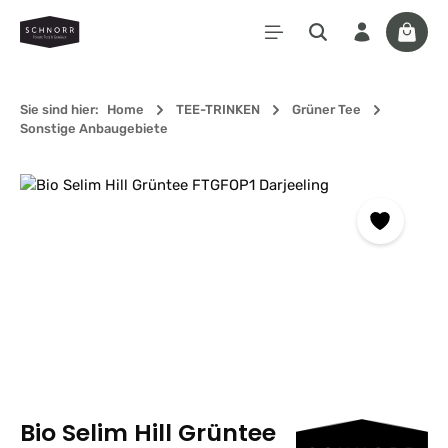
Zum Hauptinhalt springen
Waren
Sie sind hier:
Home
TEE-TRINKEN
Grüner Tee
Sonstige Anbaugebiete
Bildergalerie überspringen
Bio Selim Hill Grüntee