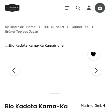
Zum Hauptinhalt springen
Waren
Sie sind hier:
Home
TEE-TRINKEN
Grüner Tee
Grüner Tee aus Japan
Bildergalerie überspringen
Bio Kadota Kama-Ka
Marimo GmbH