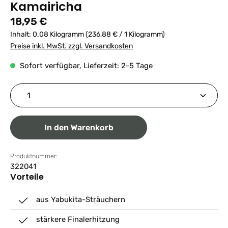
Kamairicha
Regulärer Preis:
18,95 €
Inhalt:
0.08 Kilogramm
(236,88 € / 1 Kilogramm)
Preise inkl. MwSt. zzgl. Versandkosten
Sofort verfügbar, Lieferzeit: 2-5 Tage
Produkt Anzahl: Gib den gewünschten Wert ein ode
In den Warenkorb
Produktnummer:
322041
Vorteile
aus Yabukita-Sträuchern
stärkere Finalerhitzung