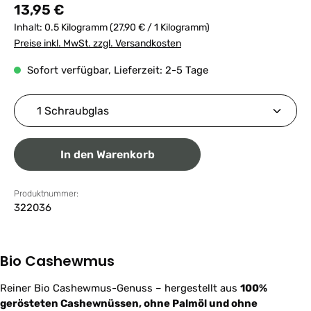
Regulärer Preis:
13,95 €
Inhalt:
0.5 Kilogramm
(27,90 € / 1 Kilogramm)
Preise inkl. MwSt. zzgl. Versandkosten
Sofort verfügbar, Lieferzeit: 2-5 Tage
Produkt Anzahl: Gib den gewünschten Wert ein ode
In den Warenkorb
Produktnummer:
322036
Bio Cashewmus
Reiner Bio Cashewmus-Genuss – hergestellt aus
100%
gerösteten Cashewnüssen, ohne Palmöl und ohne