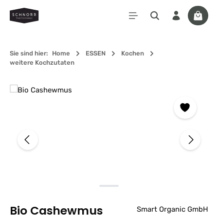
Zum Hauptinhalt springen
Waren
Sie sind hier:
Home
ESSEN
Kochen
weitere Kochzutaten
Bildergalerie überspringen
Bio Cashewmus
Smart Organic GmbH