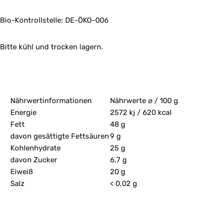
Bio-Kontrollstelle: DE-ÖKO-006
Bitte kühl und trocken lagern.
Nährwertinformationen
Nährwerte ⌀ / 100 g
Energie
2572 kj / 620 kcal
Fett
48 g
davon gesättigte Fettsäuren
9 g
Kohlenhydrate
25 g
davon Zucker
6,7 g
Eiweiß
20 g
Salz
< 0,02 g