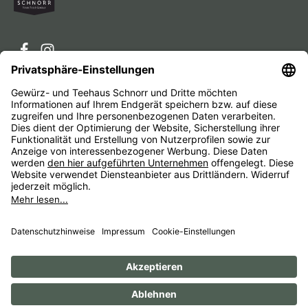
Service-Hotline
Service
Unternehmen
Alle Preise inkl. gesetzl. Mehrwertsteuer zzgl.
Versandkosten
und ggf. Nachnahmegebühren, wenn nicht
anders angegeben.
Impressum
AGB
Widerrufsbelehrungen
Datenschutz
Barrierefreiheit
© 1956 - 2026 Gewürz- und Teehaus Schnorr - with
by