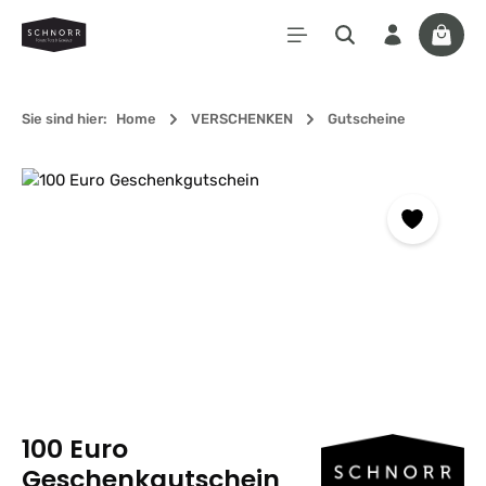
Zum Hauptinhalt springen
Waren
Sie sind hier:
Home
VERSCHENKEN
Gutscheine
Bildergalerie überspringen
100 Euro
Geschenkgutschein