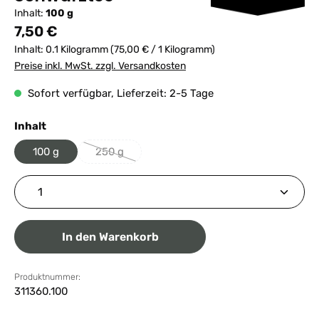
Inhalt:
100 g
Regulärer Preis:
7,50 €
Inhalt:
0.1 Kilogramm
(75,00 € / 1 Kilogramm)
Preise inkl. MwSt. zzgl. Versandkosten
Sofort verfügbar, Lieferzeit: 2-5 Tage
auswählen
Inhalt
100 g
250 g
(Diese Option ist zurzeit nicht verfügbar.)
Produkt Anzahl: Gib den gewünschten Wert ein ode
In den Warenkorb
Produktnummer:
311360.100