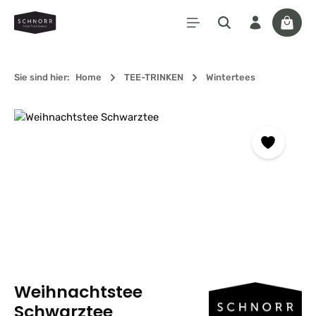
Zum Hauptinhalt springen
Waren
Sie sind hier:
Home
TEE-TRINKEN
Wintertees
Bildergalerie überspringen
Weihnachtstee
Schwarztee