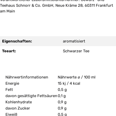
Teehaus Schnorr & Co. GmbH, Neue Kräme 28, 60311 Frankfurt
am Main
Eigenschaften:
aromatisiert
Teeart:
Schwarzer Tee
Nährwertinformationen
Nährwerte ⌀ / 100 ml
Energie
15 kj / 4 kcal
Fett
0,5 g
davon gesättigte Fettsäuren
0,1 g
Kohlenhydrate
0,9 g
davon Zucker
0,9 g
Eiweiß
0,5 g