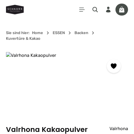
Zum Hauptinhalt springen
Waren
Sie sind hier:
Home
ESSEN
Backen
Kuvertüre & Kakao
Bildergalerie überspringen
Valrhona Kakaopulver
Valrhona