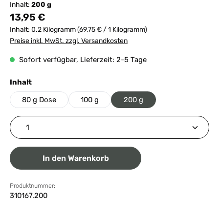
Inhalt:
200 g
Regulärer Preis:
13,95 €
Inhalt:
0.2 Kilogramm
(69,75 € / 1 Kilogramm)
Preise inkl. MwSt. zzgl. Versandkosten
Sofort verfügbar, Lieferzeit: 2-5 Tage
auswählen
Inhalt
80 g Dose
100 g
200 g
Produkt Anzahl: Gib den gewünschten Wert ein ode
In den Warenkorb
Produktnummer:
310167.200