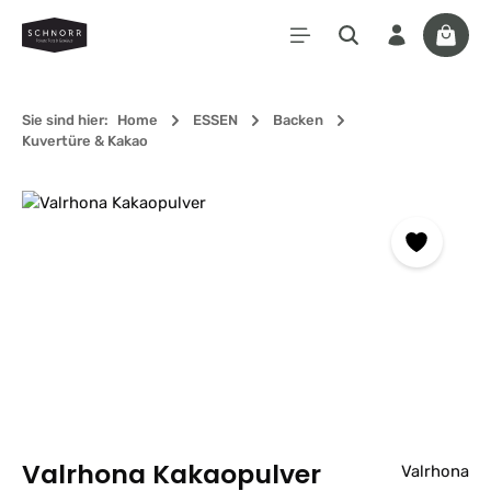
Zum Hauptinhalt springen
Waren
Sie sind hier:
Home
ESSEN
Backen
Kuvertüre & Kakao
Bildergalerie überspringen
Valrhona Kakaopulver
Valrhona