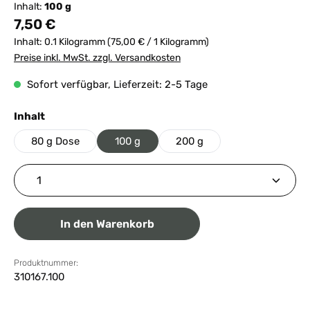
Inhalt:
100 g
Regulärer Preis:
7,50 €
Inhalt:
0.1 Kilogramm
(75,00 € / 1 Kilogramm)
Preise inkl. MwSt. zzgl. Versandkosten
Sofort verfügbar, Lieferzeit: 2-5 Tage
auswählen
Inhalt
80 g Dose
100 g
200 g
Produkt Anzahl: Gib den gewünschten Wert ein ode
In den Warenkorb
Produktnummer:
310167.100