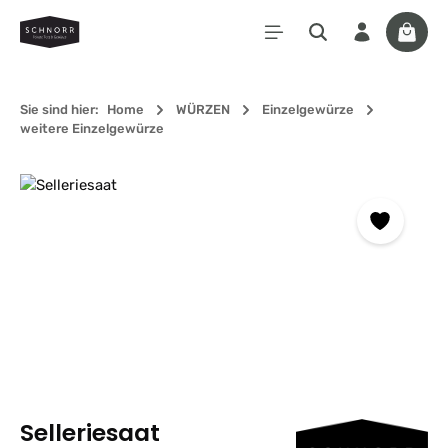
Zum Hauptinhalt springen
Waren
Sie sind hier:
Home
WÜRZEN
Einzelgewürze
weitere Einzelgewürze
Bildergalerie überspringen
Selleriesaat