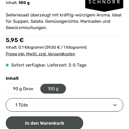
Inhalt:
100 g
Selleriesaat überzeugt mit kräftig-würzigem Aroma. Ideal
für Suppen, Salate, Gemüsegerichte, Marinaden und
Gewürzmischungen.
Regulärer Preis:
5,95 €
Inhalt:
0.1 Kilogramm
(59,50 € / 1 Kilogramm)
Preise inkl. MwSt. zzgl. Versandkosten
Sofort verfügbar, Lieferzeit: 2-5 Tage
auswählen
Inhalt
90 g Dose
100 g
Produkt Anzahl: Gib den gewünschten Wert ein ode
In den Warenkorb