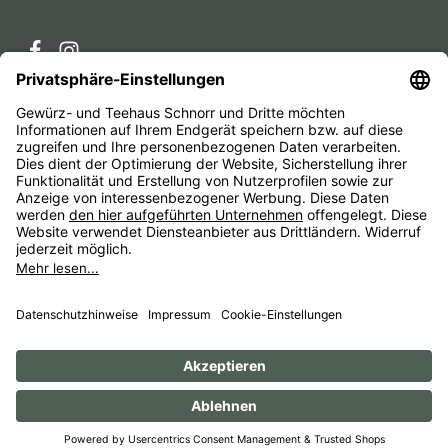
Service-Hotline
Service
Unternehmen
Alle Preise inkl. gesetzl. Mehrwertsteuer zzgl.
Versandkosten
und ggf. Nachnahmegebühren, wenn nicht
anders angegeben.
Impressum
AGB
Widerrufsbelehrungen
Datenschutz
Barrierefreiheit
© 1956 - 2026 Gewürz- und Teehaus Schnorr - with
by
HexaMain GmbH