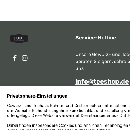
Service-Hotline
Unsere Gewürz- und Tee
beraten Sie gern, schrei
uns:
info@teeshop.de
Alternativ erreichen Sie 
telefonisch
Mo - Sa zwischen 10:00 -
unter:
069 284717