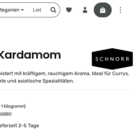
Du hast 0 Produkte auf dem Merkze
Warenkorb enthäl
DIE SCHNORR-STORY
ategorien
 Kardamom
tert mit kräftigem, rauchigem Aroma. Ideal für Currys,
te und asiatische Spezialitäten.
/ 1 Kilogramm)
kosten
ieferzeit 2-5 Tage