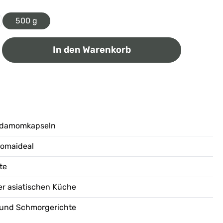
500 g
ib den gewünschten Wert ein oder benutz
In den Warenkorb
rdamomkapseln
romaideal
te
der asiatischen Küche
ys und Schmorgerichte