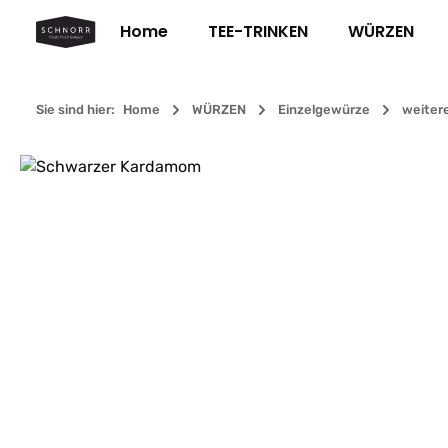
m Hauptinhalt springen
Zur Suche springen
Zur Hauptnavigation springen
Home
TEE-TRINKEN
WÜRZEN
Sie sind hier:
Home
WÜRZEN
Einzelgewürze
weiter
Bildergalerie überspringen