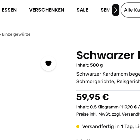
ESSEN
VERSCHENKEN
SALE
SEMINARE
Alle K
e Einzelgewürze
Schwarzer
Inhalt:
500 g
Schwarzer Kardamom begeis
Schmorgerichte, Reisgerich
Regulärer Preis:
59,95 €
Inhalt:
0.5 Kilogramm
(119,90 € 
Preise inkl. MwSt. zzgl. Versand
Versandfertig in 1 Tag, L