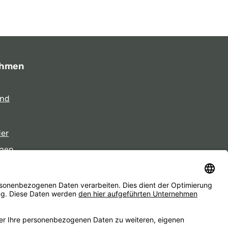
ehmen
und
der
gen
eiten