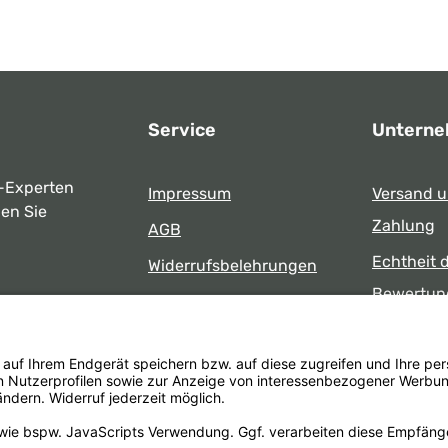
Service
Untern
-Experten
Impressum
Versand 
ben Sie
Zahlung
AGB
Echtheit 
Widerrufsbelehrungen
Bewertun
Datenschutz
uns
Öffnungsz
Barrierefreiheit
Laden
 17:00 Uhr