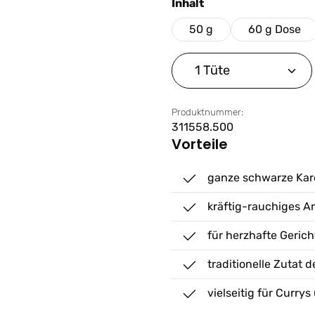
auswählen
Inhalt
50 g
60 g Dose
Produkt Anzahl: G
Produktnummer:
311558.500
Vorteile
ganze schwarze Ka
kräftig-rauchiges A
für herzhafte Gerich
traditionelle Zutat 
vielseitig für Curr