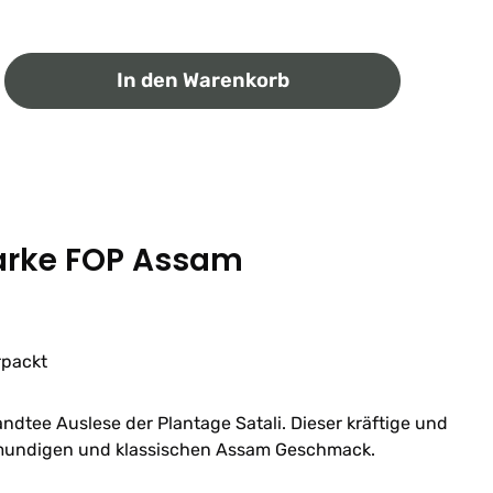
ib den gewünschten Wert ein oder benutz
In den Warenkorb
arke FOP Assam
rpackt
tee Auslese der Plantage Satali. Dieser kräftige und
lmundigen und klassischen Assam Geschmack.