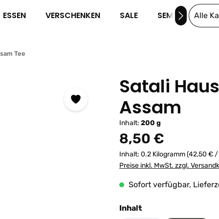
ESSEN
VERSCHENKEN
SALE
SEMINARE
Alle K
sam Tee
Satali Hau
Assam
Inhalt:
200 g
Regulärer Preis:
8,50 €
Inhalt:
0.2 Kilogramm
(42,50 € /
Preise inkl. MwSt. zzgl. Versand
Sofort verfügbar, Lieferz
auswählen
Inhalt