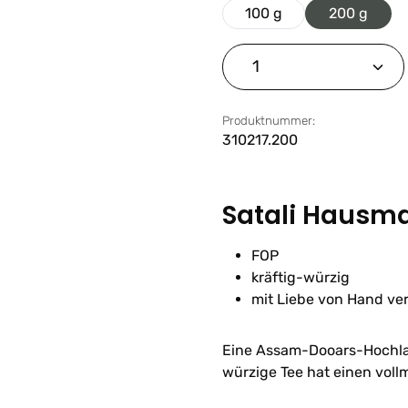
100 g
200 g
Produkt Anzahl: G
Produktnummer:
310217.200
Satali Hausm
FOP
kräftig-würzig
mit Liebe von Hand ve
Eine Assam-Dooars-Hochland
würzige Tee hat einen vol