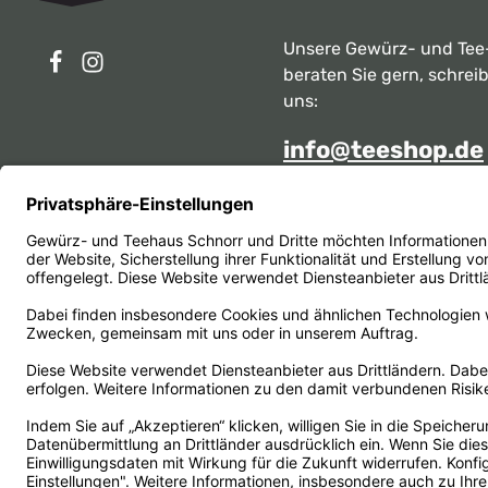
Unsere Gewürz- und Tee
beraten Sie gern, schrei
uns:
info@teeshop.de
Alternativ erreichen Sie 
telefonisch
Mo - Sa zwischen 10:00 -
unter:
069 284717
Oder über unser
Kontakt
Vertrag widerrufen