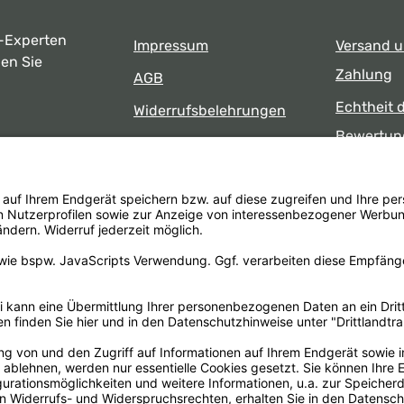
-Experten
Impressum
Versand 
ben Sie
Zahlung
AGB
Echtheit 
Widerrufsbelehrungen
Bewertun
Datenschutz
uns
Öffnungsz
Barrierefreiheit
Laden
 17:00 Uhr
formular
.