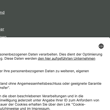
und
der
gen
eiten