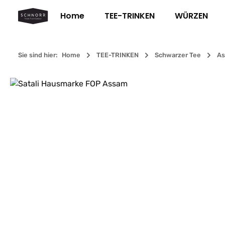
m Hauptinhalt springen
Zur Suche springen
Zur Hauptnavigation springen
Home
TEE-TRINKEN
WÜRZEN
Sie sind hier:
Home
TEE-TRINKEN
Schwarzer Tee
As
Bildergalerie überspringen