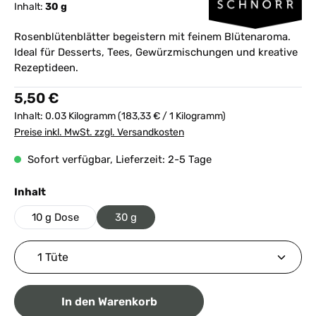
Inhalt:
30 g
Rosenblütenblätter begeistern mit feinem Blütenaroma.
Ideal für Desserts, Tees, Gewürzmischungen und kreative
Rezeptideen.
Regulärer Preis:
5,50 €
Inhalt:
0.03 Kilogramm
(183,33 € / 1 Kilogramm)
Preise inkl. MwSt. zzgl. Versandkosten
Sofort verfügbar, Lieferzeit: 2-5 Tage
auswählen
Inhalt
10 g Dose
30 g
Produkt Anzahl: Gib den gewünschten Wert ein ode
In den Warenkorb