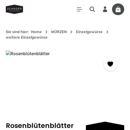
Zum Hauptinhalt springen
Waren
Sie sind hier:
Home
WÜRZEN
Einzelgewürze
weitere Einzelgewürze
Bildergalerie überspringen
Rosenblütenblätter