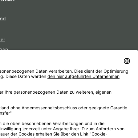
und
der
gen
eiten