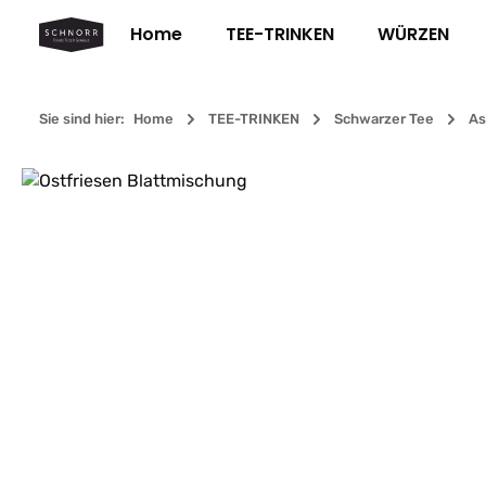
m Hauptinhalt springen
Zur Suche springen
Zur Hauptnavigation springen
Home
TEE-TRINKEN
WÜRZEN
Sie sind hier:
Home
TEE-TRINKEN
Schwarzer Tee
As
Bildergalerie überspringen