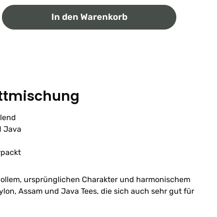
ib den gewünschten Wert ein oder benutz
In den Warenkorb
attmischung
Blend
d Java
rpackt
t vollem, ursprünglichen Charakter und harmonischem
ylon, Assam und Java Tees, die sich auch sehr gut für