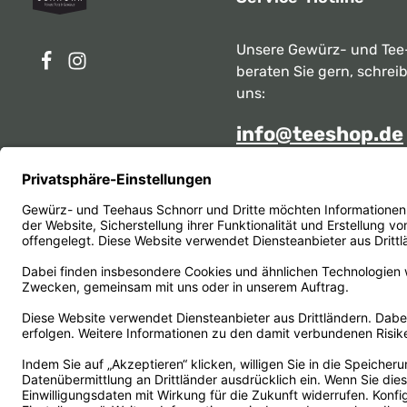
Unsere Gewürz- und Tee
beraten Sie gern, schrei
uns:
info@teeshop.de
Alternativ erreichen Sie 
telefonisch
Mo - Sa zwischen 10:00 -
unter:
069 284717
Oder über unser
Kontakt
Vertrag widerrufen