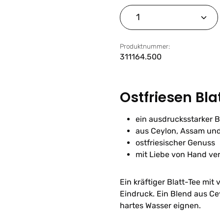
Produkt Anzahl: G
Produktnummer:
311164.500
Ostfriesen Bl
ein ausdrucksstarker 
aus Ceylon, Assam un
ostfriesischer Genuss
mit Liebe von Hand ve
Ein kräftiger Blatt-Tee mi
Eindruck. Ein Blend aus Ce
hartes Wasser eignen.