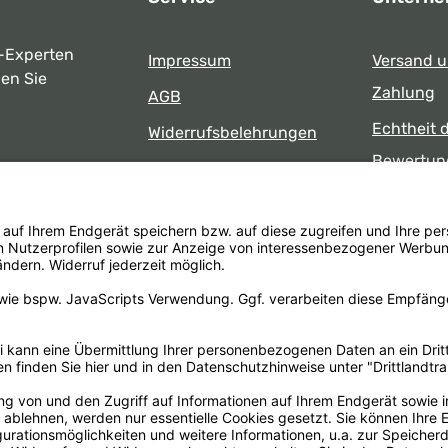
-Experten
Impressum
Versand 
ben Sie
Zahlung
AGB
Echtheit 
Widerrufsbelehrungen
Bewertun
Datenschutz
uns
Öffnungsz
Barrierefreiheit
Laden
 17:00 Uhr
formular
.