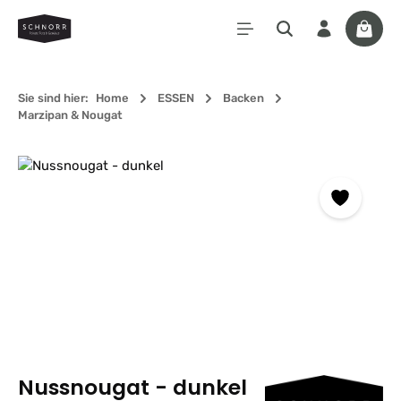
Zum Hauptinhalt springen
Waren
Sie sind hier:
Home
ESSEN
Backen
Marzipan & Nougat
Bildergalerie überspringen
Nussnougat - dunkel