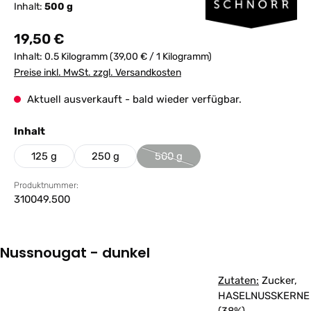
Inhalt:
500 g
Regulärer Preis:
19,50 €
Inhalt:
0.5 Kilogramm
(39,00 € / 1 Kilogramm)
Preise inkl. MwSt. zzgl. Versandkosten
Aktuell ausverkauft - bald wieder verfügbar.
auswählen
Inhalt
125 g
250 g
500 g
(Diese Option ist zurzeit nicht verf
Produktnummer:
310049.500
Nussnougat - dunkel
Zutaten:
Zucker,
HASELNUSSKERNE