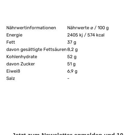
Nährwertinformationen
Nährwerte ⌀ / 100 g
Energie
2405 kj / 574 kcal
Fett
37 g
davon gesättigte Fettsäuren
8,2 g
Kohlenhydrate
52 g
davon Zucker
51 g
Eiweiß
6,9 g
Salz
-