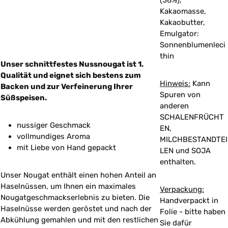
(38%),
Kakaomasse,
Kakaobutter,
Emulgator:
Sonnenblumenleci
thin
Unser schnittfestes Nussnougat ist 1.
Qualität und eignet sich bestens zum
Hinweis:
Kann
Backen und zur Verfeinerung Ihrer
Spuren von
Süßspeisen.
anderen
SCHALENFRÜCHT
nussiger Geschmack
EN,
vollmundiges Aroma
MILCHBESTANDTEI
mit Liebe von Hand gepackt
LEN und SOJA
enthalten.
Unser Nougat enthält einen hohen Anteil an
Haselnüssen, um Ihnen ein maximales
Verpackung:
Nougatgeschmackserlebnis zu bieten. Die
Handverpackt in
Haselnüsse werden geröstet und nach der
Folie - bitte haben
Abkühlung gemahlen und mit den restlichen
Sie dafür