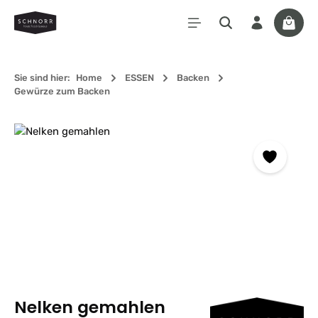
Zum Hauptinhalt springen
Waren
Sie sind hier:
Home
ESSEN
Backen
Gewürze zum Backen
Bildergalerie überspringen
Nelken gemahlen