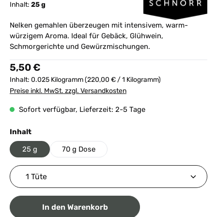
Inhalt:
25 g
Nelken gemahlen überzeugen mit intensivem, warm-
würzigem Aroma. Ideal für Gebäck, Glühwein,
Schmorgerichte und Gewürzmischungen.
Regulärer Preis:
5,50 €
Inhalt:
0.025 Kilogramm
(220,00 € / 1 Kilogramm)
Preise inkl. MwSt. zzgl. Versandkosten
Sofort verfügbar, Lieferzeit: 2-5 Tage
auswählen
Inhalt
25 g
70 g Dose
Produkt Anzahl: Gib den gewünschten Wert ein ode
In den Warenkorb