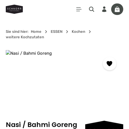
Zum Hauptinhalt springen
Waren
Sie sind hier:
Home
ESSEN
Kochen
weitere Kochzutaten
Bildergalerie überspringen
Nasi / Bahmi Goreng