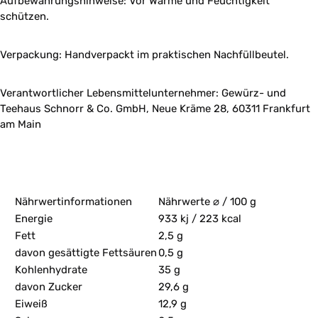
Aufbewahrungshinweise: Vor Wärme und Feuchtigkeit
schützen.
Verpackung: Handverpackt im praktischen Nachfüllbeutel.
Verantwortlicher Lebensmittelunternehmer: Gewürz- und
Teehaus Schnorr & Co. GmbH, Neue Kräme 28, 60311 Frankfurt
am Main
Nährwertinformationen
Nährwerte ⌀ / 100 g
Energie
933 kj / 223 kcal
Fett
2,5 g
davon gesättigte Fettsäuren
0,5 g
Kohlenhydrate
35 g
davon Zucker
29,6 g
Eiweiß
12,9 g