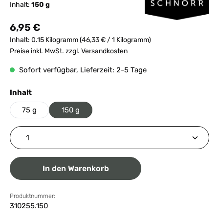
Inhalt:
150 g
Regulärer Preis:
6,95 €
Inhalt:
0.15 Kilogramm
(46,33 € / 1 Kilogramm)
Preise inkl. MwSt. zzgl. Versandkosten
Sofort verfügbar, Lieferzeit: 2-5 Tage
auswählen
Inhalt
75 g
150 g
Produkt Anzahl: Gib den gewünschten Wert ein ode
In den Warenkorb
Produktnummer:
310255.150