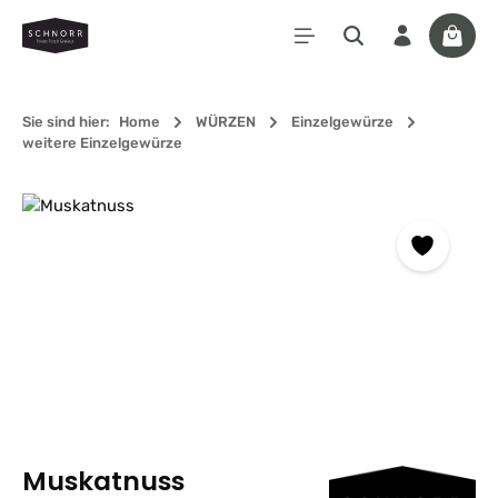
Zum Hauptinhalt springen
Waren
Sie sind hier:
Home
WÜRZEN
Einzelgewürze
weitere Einzelgewürze
Bildergalerie überspringen
Muskatnuss