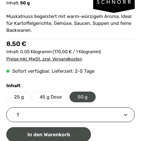
Inhalt:
50 g
Muskatnuss begeistert mit warm-würzigem Aroma. Ideal
für Kartoffelgerichte, Gemüse, Saucen, Suppen und feine
Backwaren.
Regulärer Preis:
8,50 €
Inhalt:
0.05 Kilogramm
(170,00 € / 1 Kilogramm)
Preise inkl. MwSt. zzgl. Versandkosten
Sofort verfügbar, Lieferzeit: 2-5 Tage
auswählen
Inhalt
25 g
45 g Dose
50 g
Produkt Anzahl: Gib den gewünschten Wert ein ode
In den Warenkorb