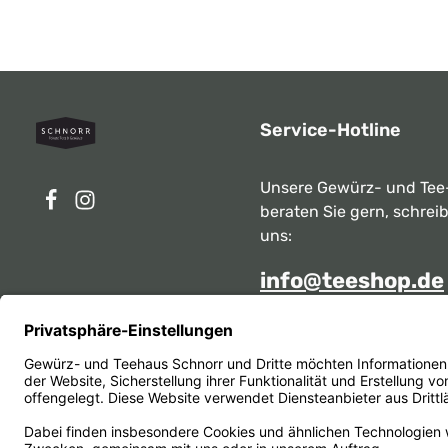
Service-Hotline
Unsere Gewürz- und Tee
beraten Sie gern, schrei
uns:
info@teeshop.de
Alternativ erreichen Sie 
telefonisch
Mo - Sa zwischen 10:00 -
unter:
069 284717