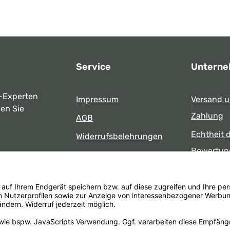
Service
Untern
-Experten
Impressum
Versand 
ben Sie
Zahlung
AGB
Echtheit 
Widerrufsbelehrungen
Bewertun
Datenschutz
uns
Öffnungsz
Barrierefreiheit
Laden
 17:00 Uhr