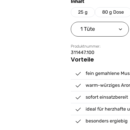
auswählen
Inhalt
25 g
80 g Dose
Produkt Anzahl: G
Produktnummer:
311447.100
Vorteile
fein gemahlene Mus
warm-würziges Arom
sofort einsatzbereit
ideal für herzhafte 
besonders ergiebig