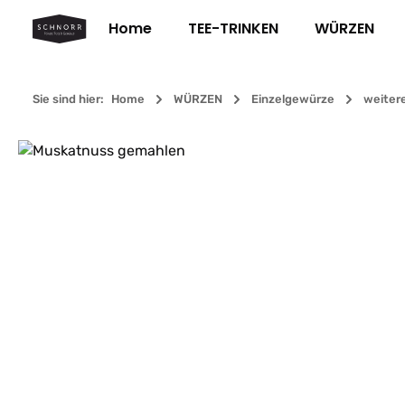
m Hauptinhalt springen
Zur Suche springen
Zur Hauptnavigation springen
Home
TEE-TRINKEN
WÜRZEN
Sie sind hier:
Home
WÜRZEN
Einzelgewürze
weiter
Bildergalerie überspringen