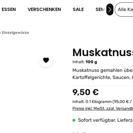
ESSEN
VERSCHENKEN
SALE
SEMINARE
Alle K
e Einzelgewürze
Muskatnus
Inhalt:
100 g
Muskatnuss gemahlen über
Kartoffelgerichte, Saucen
Regulärer Preis:
9,50 €
Inhalt:
0.1 Kilogramm
(95,00 € /
Preise inkl. MwSt. zzgl. Versand
Sofort verfügbar, Lieferz