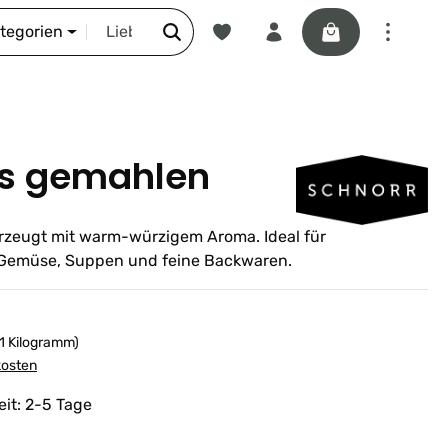
Du hast 0 Produkte auf dem Merkze
Warenkorb enthäl
DIE SCHNORR-STORY
ategorien
s gemahlen
zeugt mit warm-würzigem Aroma. Ideal für
, Gemüse, Suppen und feine Backwaren.
 1 Kilogramm)
kosten
eit: 2-5 Tage