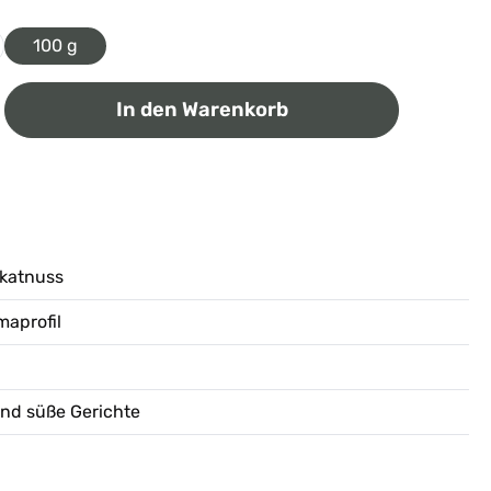
100 g
ib den gewünschten Wert ein oder benutz
In den Warenkorb
katnuss
aprofil
und süße Gerichte