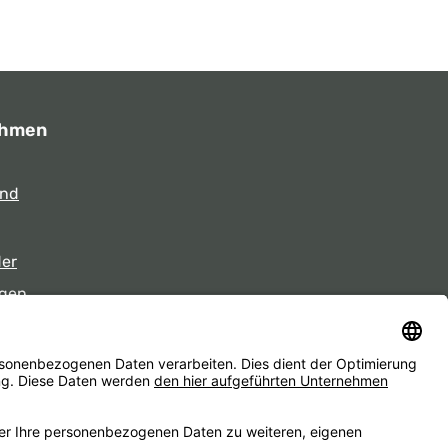
ehmen
und
der
gen
eiten