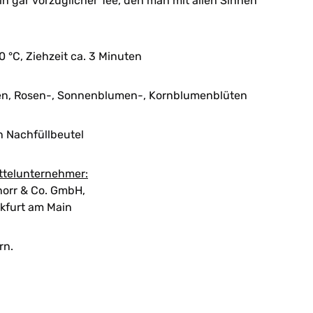
 gar vorzüglicher Tee, den man mit allen Sinnen
70 °C, Ziehzeit ca. 3 Minuten
en, Rosen-, Sonnenblumen-, Kornblumenblüten
n Nachfüllbeutel
ttelunternehmer:
orr & Co. GmbH,
kfurt am Main
rn.