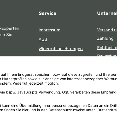
Service
Untern
-Experten
Impressum
Versand 
ben Sie
Zahlung
AGB
Echtheit 
Widerrufsbelehrungen
Bewertun
Datenschutz
uns
Öffnungsz
Barrierefreiheit
Laden
 17:00 Uhr
formular
.