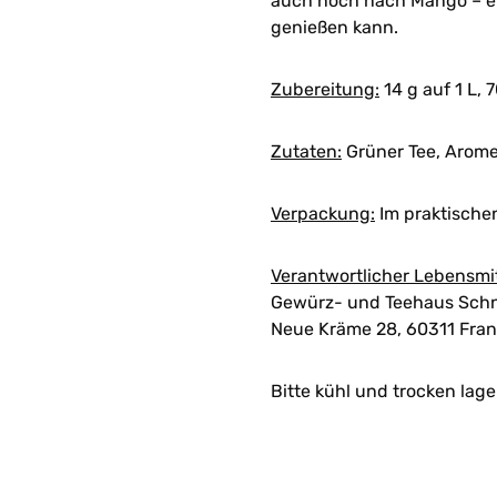
auch noch nach Mango – ein
genießen kann.
Zubereitung:
14 g auf 1 L, 
Zutaten:
Grüner Tee, Arom
Verpackung:
Im praktische
Verantwortlicher Lebensmi
Gewürz- und Teehaus Schn
Neue Kräme 28, 60311 Fran
Bitte kühl und trocken lage