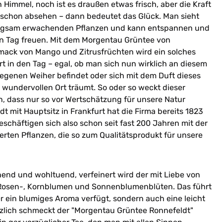
 Himmel, noch ist es draußen etwas frisch, aber die Kraft
 schon absehen – dann bedeutet das Glück. Man sieht
ngsam erwachenden Pflanzen und kann entspannen und
n Tag freuen. Mit dem Morgentau Grüntee von
ack von Mango und Zitrusfrüchten wird ein solches
rt in den Tag – egal, ob man sich nun wirklich an diesem
egenen Weiher befindet oder sich mit dem Duft dieses
wundervollen Ort träumt. So oder so weckt dieser
, dass nur so vor Wertschätzung für unsere Natur
t mit Hauptsitz in Frankfurt hat die Firma bereits 1823
eschäftigen sich also schon seit fast 200 Jahren mit der
erten Pflanzen, die so zum Qualitätsprodukt für unsere
chend und wohltuend, verfeinert wird der mit Liebe von
 Rosen-, Kornblumen und Sonnenblumenblüten. Das führt
er ein blumiges Aroma verfügt, sondern auch eine leicht
tzlich schmeckt der "Morgentau Grüntee Ronnefeldt"