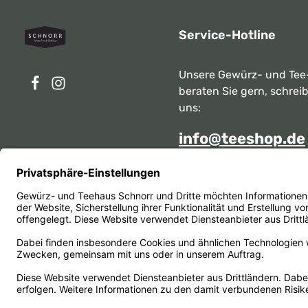
Service-Hotline
Unsere Gewürz- und Tee
beraten Sie gern, schrei
uns:
info@teeshop.de
Alternativ erreichen Sie 
telefonisch
Mo - Sa zwischen 10:00 -
unter:
069 284717
Oder über unser
Kontakt