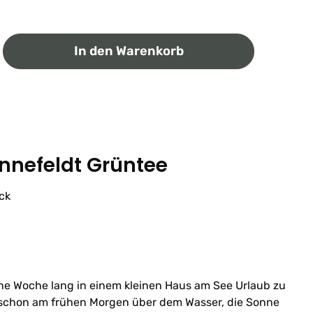
ib den gewünschten Wert ein oder benutz
In den Warenkorb
nnefeldt Grüntee
ck
ine Woche lang in einem kleinen Haus am See Urlaub zu
 schon am frühen Morgen über dem Wasser, die Sonne