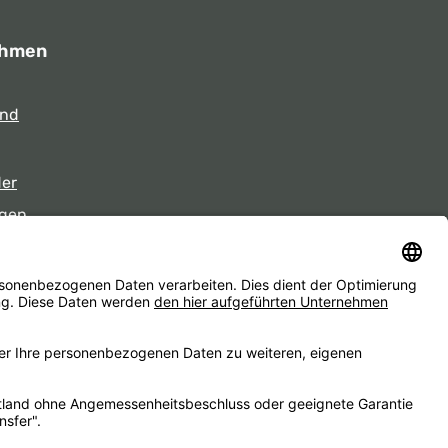
ehmen
und
der
gen
eiten