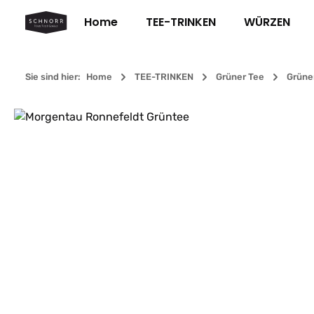
m Hauptinhalt springen
Zur Suche springen
Zur Hauptnavigation springen
Home
TEE-TRINKEN
WÜRZEN
Sie sind hier:
Home
TEE-TRINKEN
Grüner Tee
Grüner
Bildergalerie überspringen