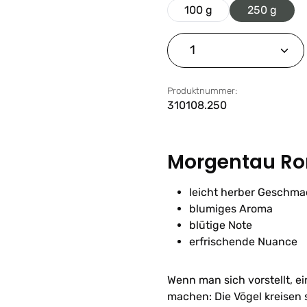
100 g
250 g
Produkt Anzahl: G
Produktnummer:
310108.250
Morgentau Ro
leicht herber Geschma
blumiges Aroma
blütige Note
erfrischende Nuance
Wenn man sich vorstellt, e
machen: Die Vögel kreisen