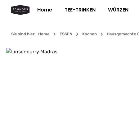
m Hauptinhalt springen
Zur Suche springen
Zur Hauptnavigation springen
Home
TEE-TRINKEN
WÜRZEN
Sie sind hier:
Home
ESSEN
Kochen
Hausgemachte G
Bildergalerie überspringen