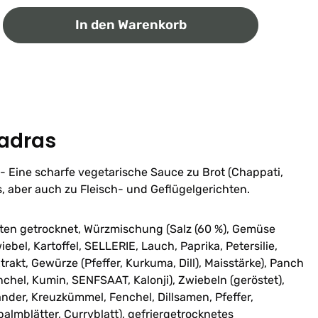
ib den gewünschten Wert ein oder benutz
In den Warenkorb
Madras
- Eine scharfe vegetarische Sauce zu Brot (Chappati,
s, aber auch zu Fleisch- und Geflügelgerichten.
aten getrocknet, Würzmischung (Salz (60 %), Gemüse
ebel, Kartoffel, SELLERIE, Lauch, Paprika, Petersilie,
rakt, Gewürze (Pfeffer, Kurkuma, Dill), Maisstärke), Panch
chel, Kumin, SENFSAAT, Kalonji), Zwiebeln (geröstet),
iander, Kreuzkümmel, Fenchel, Dillsamen, Pfeffer,
lmblätter, Curryblatt), gefriergetrocknetes