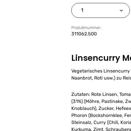
Produkt Anzahl: G
Produktnummer:
311062.500
Linsencurry 
Vegetarisches Linsencurry 
Naanbrot, Roti usw.) zu Rei
Zutaten: Rote Linsen, Tom
(31%) (Möhre, Pastinake, Zwi
Knoblauch), Zucker, Hefeext
Phoron (Bockshornklee, Fen
Steinsalz, Curry (Chili, Kor
Kurkuma, Zimt, Schraubenpa