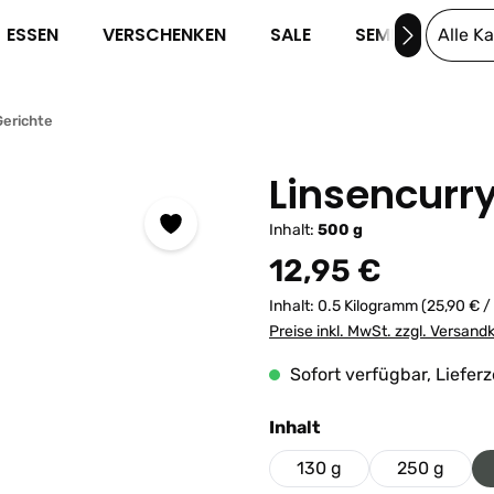
ESSEN
VERSCHENKEN
SALE
SEMINARE
Alle K
erichte
Linsencurr
Inhalt:
500 g
Regulärer Preis:
12,95 €
Inhalt:
0.5 Kilogramm
(25,90 € /
Preise inkl. MwSt. zzgl. Versand
Sofort verfügbar, Lieferz
auswählen
Inhalt
130 g
250 g