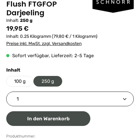
Flush FTGFOP
Darjeeling
Inhalt:
250 g
Regulärer Preis:
19,95 €
Inhalt:
0.25 Kilogramm
(79,80 € / 1 Kilogramm)
Preise inkl. MwSt. zzgl. Versandkosten
Sofort verfügbar, Lieferzeit: 2-5 Tage
auswählen
Inhalt
100 g
250 g
Produkt Anzahl: Gib den gewünschten Wert ein ode
In den Warenkorb
Produktnummer: