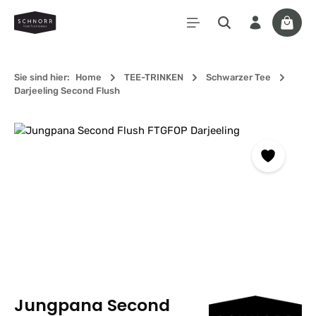
Zum Hauptinhalt springen
Waren
Sie sind hier:
Home
TEE-TRINKEN
Schwarzer Tee
Darjeeling Second Flush
Bildergalerie überspringen
Jungpana Second