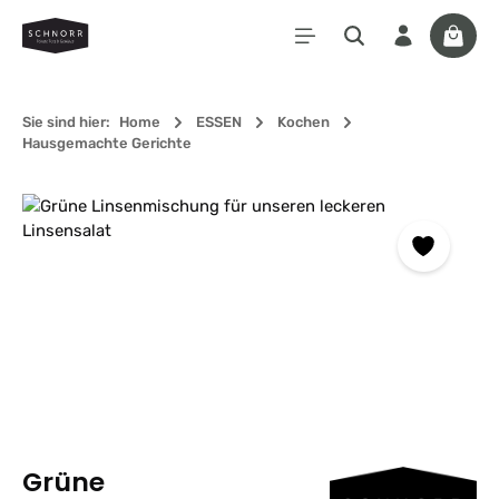
Zum Hauptinhalt springen
Waren
Sie sind hier:
Home
ESSEN
Kochen
Hausgemachte Gerichte
Bildergalerie überspringen
Grüne