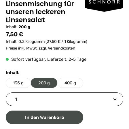
Linsenmischung für
unseren leckeren
Linsensalat
Inhalt:
200 g
Regulärer Preis:
7,50 €
Inhalt:
0.2 Kilogramm
(37,50 € / 1 Kilogramm)
Preise inkl. MwSt. zzgl. Versandkosten
Sofort verfügbar, Lieferzeit: 2-5 Tage
auswählen
Inhalt
135 g
200 g
400 g
Produkt Anzahl: Gib den gewünschten Wert ein ode
In den Warenkorb