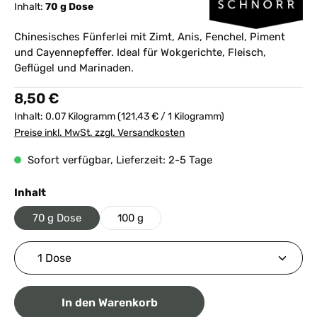
Inhalt:
70 g Dose
Chinesisches Fünferlei mit Zimt, Anis, Fenchel, Piment
und Cayennepfeffer. Ideal für Wokgerichte, Fleisch,
Geflügel und Marinaden.
Regulärer Preis:
8,50 €
Inhalt:
0.07 Kilogramm
(121,43 € / 1 Kilogramm)
Preise inkl. MwSt. zzgl. Versandkosten
Sofort verfügbar, Lieferzeit: 2-5 Tage
auswählen
Inhalt
70 g Dose
100 g
Produkt Anzahl: Gib den gewünschten Wert ein ode
In den Warenkorb