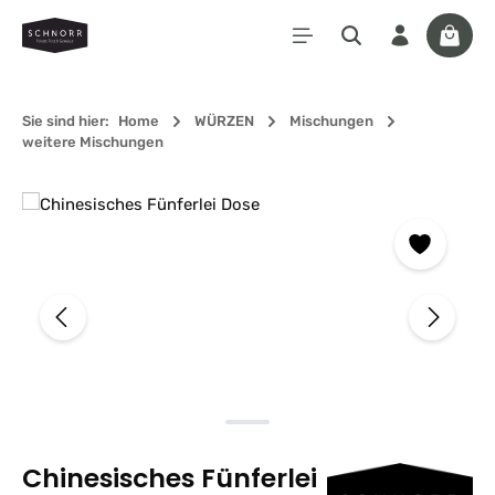
Zum Hauptinhalt springen
Waren
Sie sind hier:
Home
WÜRZEN
Mischungen
weitere Mischungen
Bildergalerie überspringen
Chinesisches Fünferlei