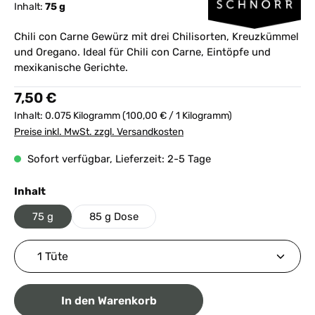
Inhalt:
75 g
Chili con Carne Gewürz mit drei Chilisorten, Kreuzkümmel
und Oregano. Ideal für Chili con Carne, Eintöpfe und
mexikanische Gerichte.
Regulärer Preis:
7,50 €
Inhalt:
0.075 Kilogramm
(100,00 € / 1 Kilogramm)
Preise inkl. MwSt. zzgl. Versandkosten
Sofort verfügbar, Lieferzeit: 2-5 Tage
auswählen
Inhalt
75 g
85 g Dose
Produkt Anzahl: Gib den gewünschten Wert ein ode
In den Warenkorb