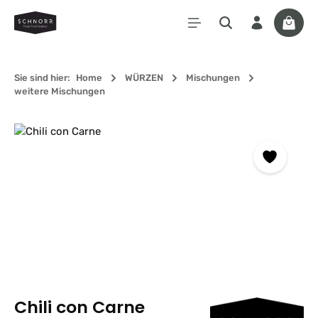
Zum Hauptinhalt springen
Waren
Sie sind hier:
Home
WÜRZEN
Mischungen
weitere Mischungen
Bildergalerie überspringen
Chili con Carne