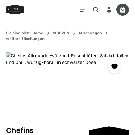
Zum Hauptinhalt springen
Waren
Sie sind hier:
Home
WÜRZEN
Mischungen
weitere Mischungen
Bildergalerie überspringen
Chefins