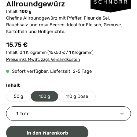
Allroundgewürz
Inhalt:
100 g
Chefins Allroundgewürz mit Pfeffer, Fleur de Sel,
Rauchsalz und rosa Beeren. Ideal für Fleisch, Gemüse,
Kartoffeln und Grillgerichte.
Regulärer Preis:
15,75 €
Inhalt:
0.1 Kilogramm
(157,50 € / 1 Kilogramm)
Preise inkl. MwSt. zzgl. Versandkosten
Sofort verfügbar, Lieferzeit: 2-5 Tage
auswählen
Inhalt
50 g
100 g
110 g Dose
Produkt Anzahl: Gib den gewünschten Wert ein ode
In den Warenkorb