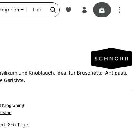
Du hast 0 Produkte auf dem Merkze
Warenkorb enthäl
DIE SCHNORR-STORY
ategorien
silikum und Knoblauch. Ideal für Bruschetta, Antipasti,
e Gerichte.
 1 Kilogramm)
kosten
eit: 2-5 Tage