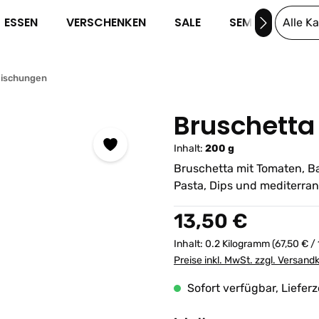
ESSEN
VERSCHENKEN
SALE
SEMINARE
Alle K
Mischungen
Bruschetta
Inhalt:
200 g
Bruschetta mit Tomaten, Ba
Pasta, Dips und mediterran
Regulärer Preis:
13,50 €
Inhalt:
0.2 Kilogramm
(67,50 € /
Preise inkl. MwSt. zzgl. Versand
Sofort verfügbar, Lieferz