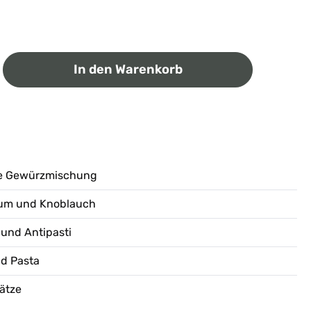
ib den gewünschten Wert ein oder benutz
In den Warenkorb
erte Gewürzmischung
ikum und Knoblauch
 und Antipasti
nd Pasta
ätze