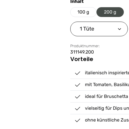
auswählen
Inhalt
100 g
200 g
Produkt Anzahl: G
Produktnummer:
311149.200
Vorteile
italienisch inspiri
mit Tomaten, Basil
ideal für Bruschetta
vielseitig für Dips u
ohne künstliche Zus