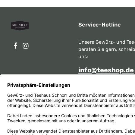
Service-Hotline
Unsere Gewürz- und Tee
beraten Sie gern, schrei
uns:
info@teeshop.de
Alternativ erreichen Sie 
telefonisch
Mo - Sa zwischen 10:00 -
unter:
069 284717
Oder über unser
Kontakt