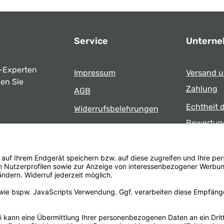
Service
Untern
-Experten
Impressum
Versand 
ben Sie
Zahlung
AGB
Echtheit 
Widerrufsbelehrungen
Bewertun
Datenschutz
uns
Öffnungsz
Barrierefreiheit
Laden
 17:00 Uhr
formular
.