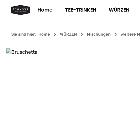
m Hauptinhalt springen
Zur Suche springen
Zur Hauptnavigation springen
Home
TEE-TRINKEN
WÜRZEN
Sie sind hier:
Home
WÜRZEN
Mischungen
weitere 
Bildergalerie überspringen