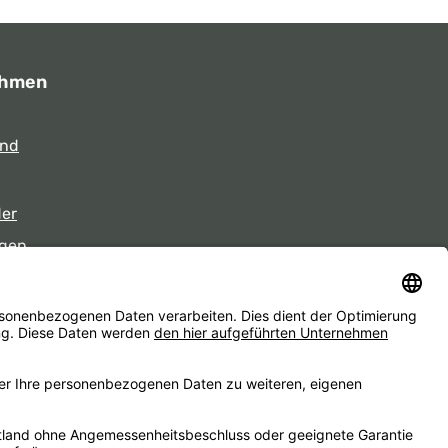
ehmen
und
der
gen
eiten