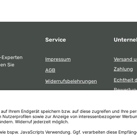
Service
Untern
-Experten
Impressum
Versand 
ben Sie
Zahlung
AGB
Echtheit 
Widerrufsbelehrungen
Bewertun
Datenschutz
uns
Öffnungsz
Barrierefreiheit
Laden
 17:00 Uhr