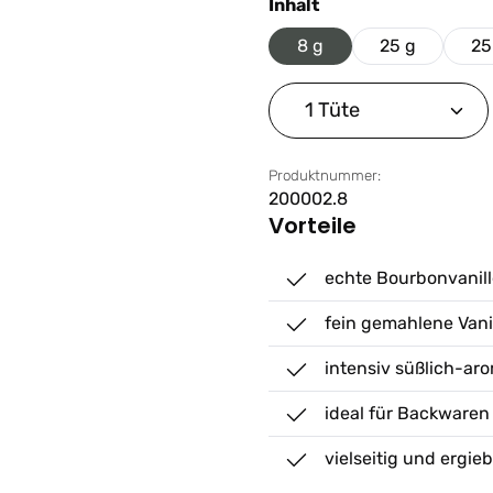
auswählen
Inhalt
8 g
25 g
25
Produkt Anzahl: G
Produktnummer:
200002.8
Vorteile
echte Bourbonvanil
fein gemahlene Vani
intensiv süßlich-a
ideal für Backwaren
vielseitig und ergieb