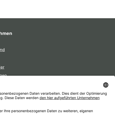
ehmen
und
der
gen
eiten