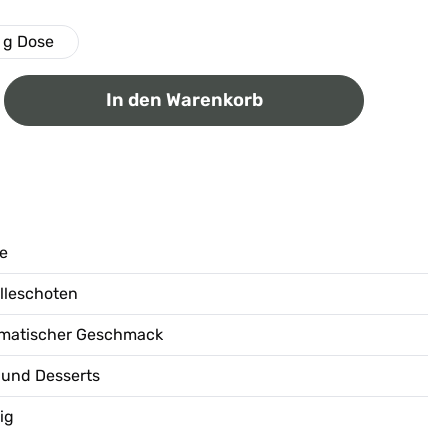
 g Dose
ib den gewünschten Wert ein oder benutz
In den Warenkorb
le
lleschoten
romatischer Geschmack
 und Desserts
ig