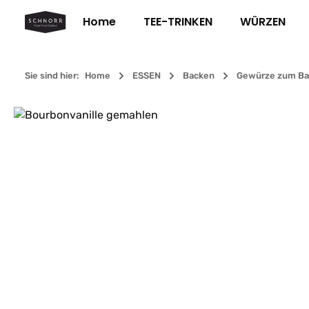
m Hauptinhalt springen
Zur Suche springen
Zur Hauptnavigation springen
Home
TEE-TRINKEN
WÜRZEN
Sie sind hier:
Home
ESSEN
Backen
Gewürze zum Ba
Bildergalerie überspringen