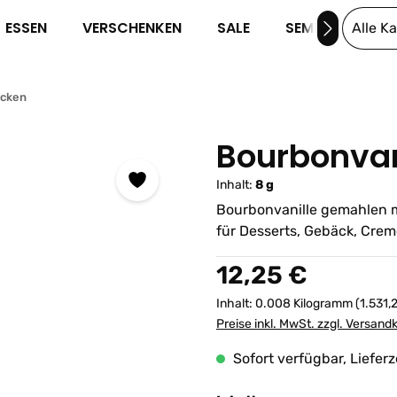
ESSEN
VERSCHENKEN
SALE
SEMINARE
Alle K
cken
Bourbonvan
Inhalt:
8 g
Bourbonvanille gemahlen m
für Desserts, Gebäck, Crem
Regulärer Preis:
12,25 €
Inhalt:
0.008 Kilogramm
(1.531,
Preise inkl. MwSt. zzgl. Versand
Sofort verfügbar, Lieferz