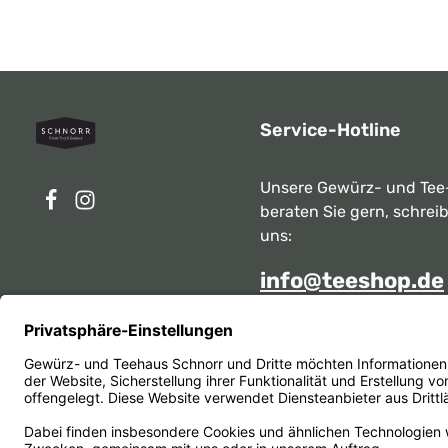
Service-Hotline
Unsere Gewürz- und Tee
beraten Sie gern, schrei
uns:
info@teeshop.de
Alternativ erreichen Sie 
telefonisch
Mo - Sa zwischen 10:00 -
unter:
069 284717