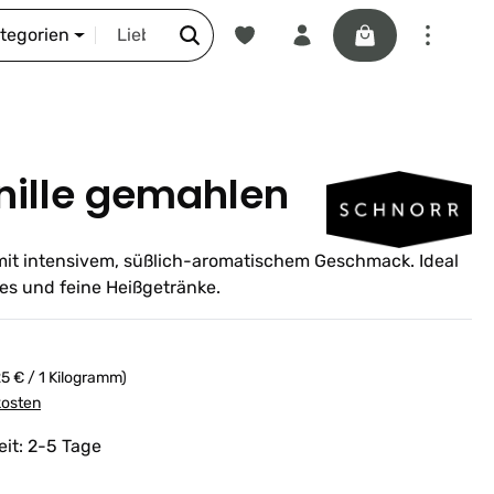
Du hast 0 Produkte auf dem Merkze
Warenkorb enthäl
DIE SCHNORR-STORY
ategorien
ille gemahlen
it intensivem, süßlich-aromatischem Geschmack. Ideal
es und feine Heißgetränke.
25 € / 1 Kilogramm)
kosten
eit: 2-5 Tage